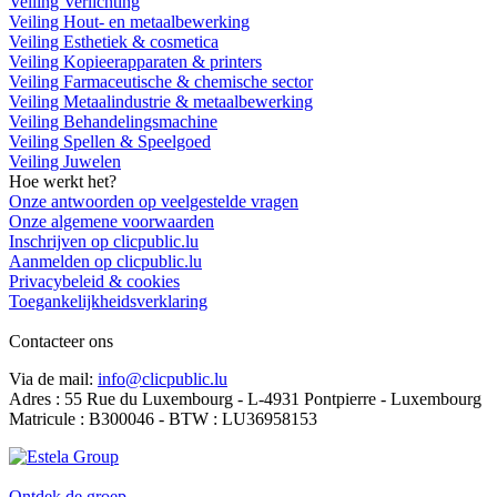
Veiling Verlichting
Veiling Hout- en metaalbewerking
Veiling Esthetiek & cosmetica
Veiling Kopieerapparaten & printers
Veiling Farmaceutische & chemische sector
Veiling Metaalindustrie & metaalbewerking
Veiling Behandelingsmachine
Veiling Spellen & Speelgoed
Veiling Juwelen
Hoe werkt het?
Onze antwoorden op veelgestelde vragen
Onze algemene voorwaarden
Inschrijven op clicpublic.lu
Aanmelden op clicpublic.lu
Privacybeleid & cookies
Toegankelijkheidsverklaring
Contacteer ons
Via de mail:
info@clicpublic.lu
Adres : 55 Rue du Luxembourg - L-4931 Pontpierre - Luxembourg
Matricule : B300046 - BTW : LU36958153
Clicpublic is een merk van de Estela-groep
Ontdek de groep