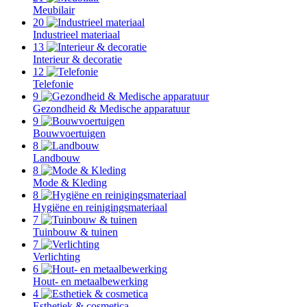
Meubilair
20
Industrieel materiaal
13
Interieur & decoratie
12
Telefonie
9
Gezondheid & Medische apparatuur
9
Bouwvoertuigen
8
Landbouw
8
Mode & Kleding
8
Hygiëne en reinigingsmateriaal
7
Tuinbouw & tuinen
7
Verlichting
6
Hout- en metaalbewerking
4
Esthetiek & cosmetica