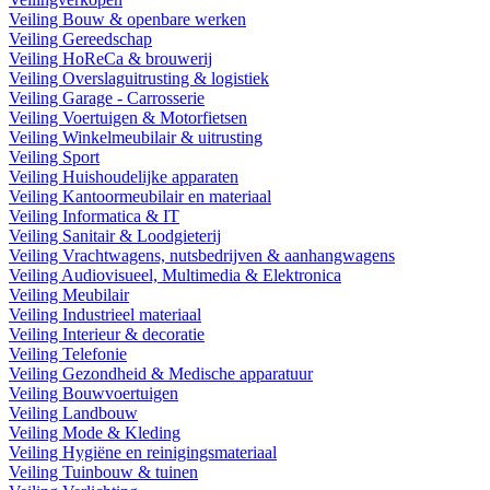
Veiling Bouw & openbare werken
Veiling Gereedschap
Veiling HoReCa & brouwerij
Veiling Overslaguitrusting & logistiek
Veiling Garage - Carrosserie
Veiling Voertuigen & Motorfietsen
Veiling Winkelmeubilair & uitrusting
Veiling Sport
Veiling Huishoudelijke apparaten
Veiling Kantoormeubilair en materiaal
Veiling Informatica & IT
Veiling Sanitair & Loodgieterij
Veiling Vrachtwagens, nutsbedrijven & aanhangwagens
Veiling Audiovisueel, Multimedia & Elektronica
Veiling Meubilair
Veiling Industrieel materiaal
Veiling Interieur & decoratie
Veiling Telefonie
Veiling Gezondheid & Medische apparatuur
Veiling Bouwvoertuigen
Veiling Landbouw
Veiling Mode & Kleding
Veiling Hygiëne en reinigingsmateriaal
Veiling Tuinbouw & tuinen