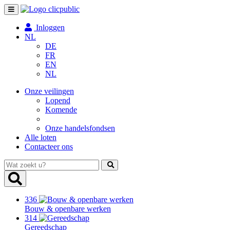
Toggle
navigation
Inloggen
NL
DE
FR
EN
NL
Onze veilingen
Lopend
Komende
Onze handelsfondsen
Alle loten
Contacteer ons
Wat
zoekt
u?
336
Bouw & openbare werken
314
Gereedschap