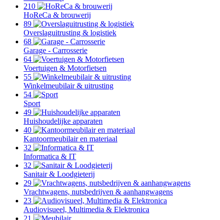
210
HoReCa & brouwerij
89
Overslaguitrusting & logistiek
68
Garage - Carrosserie
64
Voertuigen & Motorfietsen
55
Winkelmeubilair & uitrusting
54
Sport
49
Huishoudelijke apparaten
40
Kantoormeubilair en materiaal
32
Informatica & IT
32
Sanitair & Loodgieterij
29
Vrachtwagens, nutsbedrijven & aanhangwagens
23
Audiovisueel, Multimedia & Elektronica
21