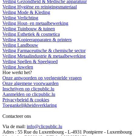
Veiling Gezondheid & Medische apparatuur
Veiling Hygiëne en reinigingsmateriaal
Veiling Mode & Kleding
Veiling Verlichting
Veiling Hout- en metaalbewerking
Veiling Tuinbouw & tuinen
Veiling Esthetiek & cosmetica
Veiling Kopieerapparaten & printers
Veiling Landbouw
Veiling Farmaceutische & chemische sector
Veiling Metaalindustrie & metaalbewerking
Veiling Spellen & Speelgoed
Veiling Juwelen
Hoe werkt het?
Onze antwoorden op veelgestelde vragen
Onze algemene voorwaarden
Inschrijven op clicpublic.lu
Aanmelden op clicpublic.lu
Privacybeleid & cookies
Toegankelijkheidsverklaring
Contacteer ons
Via de mail:
info@clicpublic.lu
Adres : 55 Rue du Luxembourg - L-4931 Pontpierre - Luxembourg