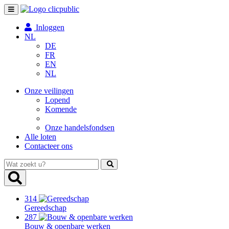
Toggle
navigation
Inloggen
NL
DE
FR
EN
NL
Onze veilingen
Lopend
Komende
Onze handelsfondsen
Alle loten
Contacteer ons
Wat
zoekt
u?
314
Gereedschap
287
Bouw & openbare werken