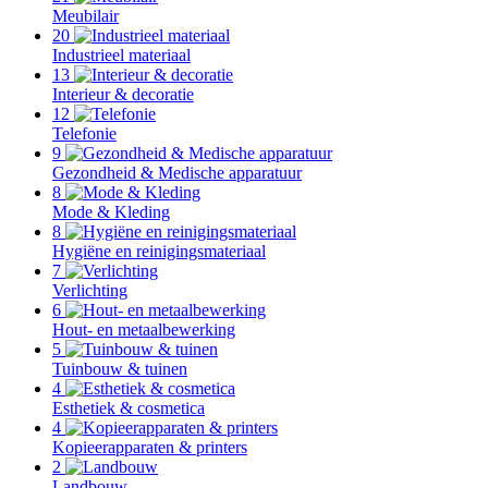
Meubilair
20
Industrieel materiaal
13
Interieur & decoratie
12
Telefonie
9
Gezondheid & Medische apparatuur
8
Mode & Kleding
8
Hygiëne en reinigingsmateriaal
7
Verlichting
6
Hout- en metaalbewerking
5
Tuinbouw & tuinen
4
Esthetiek & cosmetica
4
Kopieerapparaten & printers
2
Landbouw