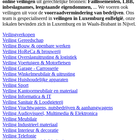
online veilingen
uit gerechtelijke bronnen:
Faillissementen, LBB,
inbeslagnames, leegstaande eigendommen,
... We voeren ook
veilingen uit voor de
voorraadvermindering van bedrijven
. Ons
team is gespecialiseerd in
veilingen in Luxemburg enBelgië
, onze
lokalen bevinden zich in Luxemburg en in Waals-Brabant in Nijvel.
Veilingverkopen
Veiling Gereedschap
Veiling Bouw & openbare werken
Veiling HoReCa & brouwerij
Veiling Overslaguitrusting & logistiek
Veiling Voertuigen & Motorfietsen
Veiling Garage - Carrosserie
Veiling Winkelmeubilair & uitrusting
Veiling Huishoudelijke apparaten
Veiling Sport
Veiling Kantoormeubilair en materiaal
Veiling Informatica & IT
Veiling Sanitair & Loodgieterij
Veiling Vrachtwagens, nutsbedrijven & aanhangwagens
Veiling Audiovisueel, Multimedia & Elektronica
Veiling Meubilair
Veiling Industrieel materiaal
Veiling Interieur & decoratie
Veiling Telefonie