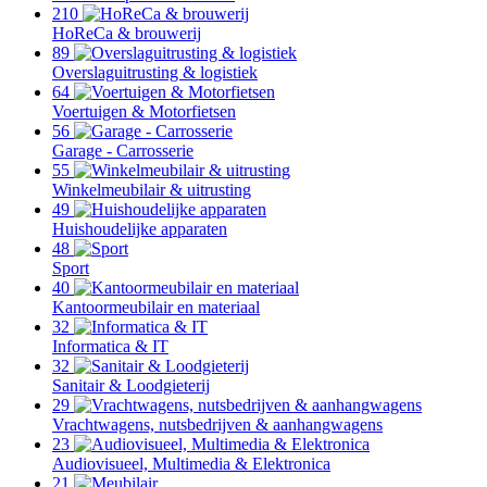
210
HoReCa & brouwerij
89
Overslaguitrusting & logistiek
64
Voertuigen & Motorfietsen
56
Garage - Carrosserie
55
Winkelmeubilair & uitrusting
49
Huishoudelijke apparaten
48
Sport
40
Kantoormeubilair en materiaal
32
Informatica & IT
32
Sanitair & Loodgieterij
29
Vrachtwagens, nutsbedrijven & aanhangwagens
23
Audiovisueel, Multimedia & Elektronica
21