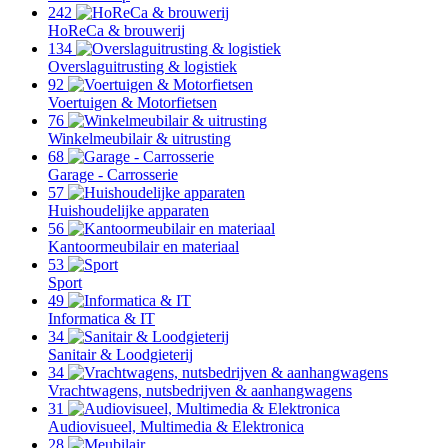
242
HoReCa & brouwerij
134
Overslaguitrusting & logistiek
92
Voertuigen & Motorfietsen
76
Winkelmeubilair & uitrusting
68
Garage - Carrosserie
57
Huishoudelijke apparaten
56
Kantoormeubilair en materiaal
53
Sport
49
Informatica & IT
34
Sanitair & Loodgieterij
34
Vrachtwagens, nutsbedrijven & aanhangwagens
31
Audiovisueel, Multimedia & Elektronica
28