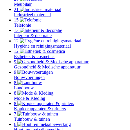
Meubilair
21
Industrieel materiaal
15
Telefonie
13
Interieur & decoratie
12
Hygiëne en reinigingsmateriaal
12
Esthetiek & cosmetica
9
Gezondheid & Medische apparatuur
9
Bouwvoertuigen
8
Landbouw
8
Mode & Kleding
8
Kopieerapparaten & printers
7
Tuinbouw & tuinen
6
Hout- en metaalbewerking