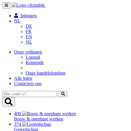
Toggle
navigation
Inloggen
NL
DE
FR
EN
NL
Onze veilingen
Lopend
Komende
Onze handelsfondsen
Alle loten
Contacteer ons
Wat
zoekt
u?
400
Bouw & openbare werken
374
Gereedschap