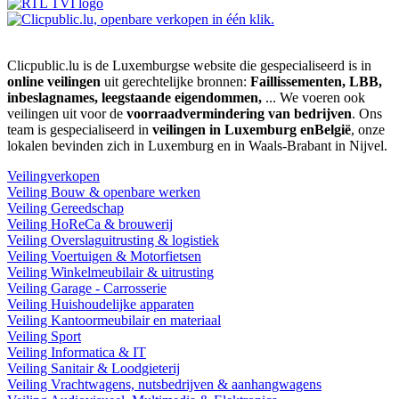
Clicpublic.lu is de Luxemburgse website die gespecialiseerd is in
online veilingen
uit gerechtelijke bronnen:
Faillissementen, LBB,
inbeslagnames, leegstaande eigendommen,
... We voeren ook
veilingen uit voor de
voorraadvermindering van bedrijven
. Ons
team is gespecialiseerd in
veilingen in Luxemburg enBelgië
, onze
lokalen bevinden zich in Luxemburg en in Waals-Brabant in Nijvel.
Veilingverkopen
Veiling Bouw & openbare werken
Veiling Gereedschap
Veiling HoReCa & brouwerij
Veiling Overslaguitrusting & logistiek
Veiling Voertuigen & Motorfietsen
Veiling Winkelmeubilair & uitrusting
Veiling Garage - Carrosserie
Veiling Huishoudelijke apparaten
Veiling Kantoormeubilair en materiaal
Veiling Sport
Veiling Informatica & IT
Veiling Sanitair & Loodgieterij
Veiling Vrachtwagens, nutsbedrijven & aanhangwagens