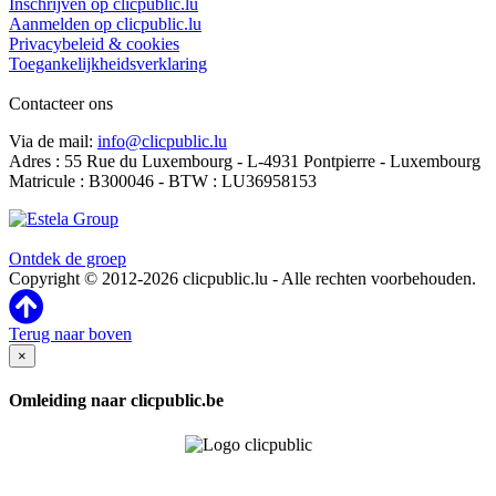
Inschrijven op clicpublic.lu
Aanmelden op clicpublic.lu
Privacybeleid & cookies
Toegankelijkheidsverklaring
Contacteer ons
Via de mail:
info@clicpublic.lu
Adres : 55 Rue du Luxembourg - L-4931 Pontpierre - Luxembourg
Matricule : B300046 - BTW : LU36958153
Clicpublic is een merk van de Estela-groep
Ontdek de groep
Copyright © 2012-2026 clicpublic.lu - Alle rechten voorbehouden.
Terug naar boven
×
Omleiding naar clicpublic.be