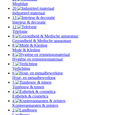
Meubilair
20
Industrieel materiaal
13
Interieur & decoratie
12
Telefonie
9
Gezondheid & Medische apparatuur
8
Mode & Kleding
8
Hygiëne en reinigingsmateriaal
7
Verlichting
6
Hout- en metaalbewerking
5
Tuinbouw & tuinen
4
Esthetiek & cosmetica
4
Kopieerapparaten & printers
2
Landbouw