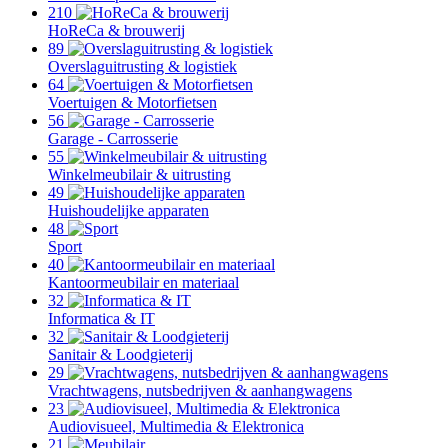
210
HoReCa & brouwerij
89
Overslaguitrusting & logistiek
64
Voertuigen & Motorfietsen
56
Garage - Carrosserie
55
Winkelmeubilair & uitrusting
49
Huishoudelijke apparaten
48
Sport
40
Kantoormeubilair en materiaal
32
Informatica & IT
32
Sanitair & Loodgieterij
29
Vrachtwagens, nutsbedrijven & aanhangwagens
23
Audiovisueel, Multimedia & Elektronica
21