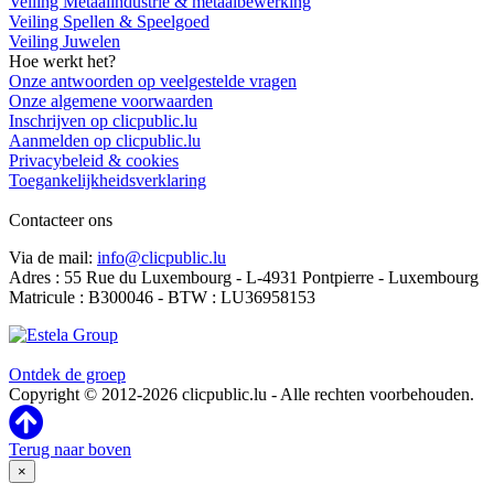
Veiling Metaalindustrie & metaalbewerking
Veiling Spellen & Speelgoed
Veiling Juwelen
Hoe werkt het?
Onze antwoorden op veelgestelde vragen
Onze algemene voorwaarden
Inschrijven op clicpublic.lu
Aanmelden op clicpublic.lu
Privacybeleid & cookies
Toegankelijkheidsverklaring
Contacteer ons
Via de mail:
info@clicpublic.lu
Adres : 55 Rue du Luxembourg - L-4931 Pontpierre - Luxembourg
Matricule : B300046 - BTW : LU36958153
Clicpublic is een merk van de Estela-groep
Ontdek de groep
Copyright © 2012-2026 clicpublic.lu - Alle rechten voorbehouden.
Terug naar boven
×