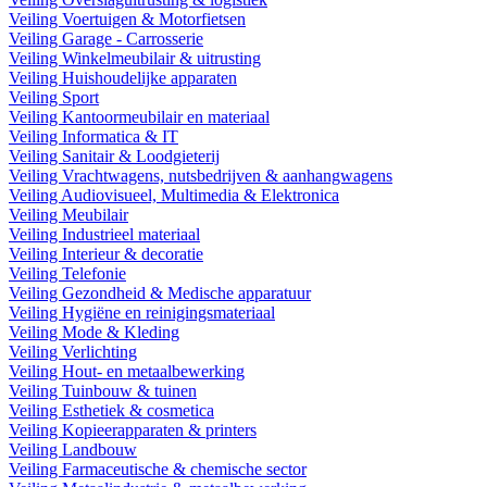
Veiling Voertuigen & Motorfietsen
Veiling Garage - Carrosserie
Veiling Winkelmeubilair & uitrusting
Veiling Huishoudelijke apparaten
Veiling Sport
Veiling Kantoormeubilair en materiaal
Veiling Informatica & IT
Veiling Sanitair & Loodgieterij
Veiling Vrachtwagens, nutsbedrijven & aanhangwagens
Veiling Audiovisueel, Multimedia & Elektronica
Veiling Meubilair
Veiling Industrieel materiaal
Veiling Interieur & decoratie
Veiling Telefonie
Veiling Gezondheid & Medische apparatuur
Veiling Hygiëne en reinigingsmateriaal
Veiling Mode & Kleding
Veiling Verlichting
Veiling Hout- en metaalbewerking
Veiling Tuinbouw & tuinen
Veiling Esthetiek & cosmetica
Veiling Kopieerapparaten & printers
Veiling Landbouw
Veiling Farmaceutische & chemische sector