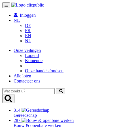
Toggle
navigation
Inloggen
NL
DE
FR
EN
NL
Onze veilingen
Lopend
Komende
Onze handelsfondsen
Alle loten
Contacteer ons
Wat
zoekt
u?
314
Gereedschap
287
Bouw & openbare werken