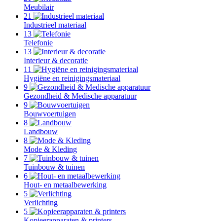
Meubilair
21
Industrieel materiaal
13
Telefonie
13
Interieur & decoratie
11
Hygiëne en reinigingsmateriaal
9
Gezondheid & Medische apparatuur
9
Bouwvoertuigen
8
Landbouw
8
Mode & Kleding
7
Tuinbouw & tuinen
6
Hout- en metaalbewerking
5
Verlichting
5
Kopieerapparaten & printers