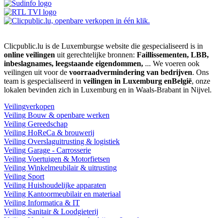
Clicpublic.lu is de Luxemburgse website die gespecialiseerd is in
online veilingen
uit gerechtelijke bronnen:
Faillissementen, LBB,
inbeslagnames, leegstaande eigendommen,
... We voeren ook
veilingen uit voor de
voorraadvermindering van bedrijven
. Ons
team is gespecialiseerd in
veilingen in Luxemburg enBelgië
, onze
lokalen bevinden zich in Luxemburg en in Waals-Brabant in Nijvel.
Veilingverkopen
Veiling Bouw & openbare werken
Veiling Gereedschap
Veiling HoReCa & brouwerij
Veiling Overslaguitrusting & logistiek
Veiling Garage - Carrosserie
Veiling Voertuigen & Motorfietsen
Veiling Winkelmeubilair & uitrusting
Veiling Sport
Veiling Huishoudelijke apparaten
Veiling Kantoormeubilair en materiaal
Veiling Informatica & IT
Veiling Sanitair & Loodgieterij