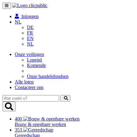
Toggle
navigation
Inloggen
NL
DE
FR
EN
NL
Onze veilingen
Lopend
Komende
Onze handelsfondsen
Alle loten
Contacteer ons
Wat
zoekt
u?
400
Bouw & openbare werken
353
Gereedschap