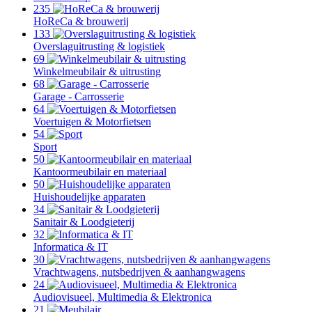
235
HoReCa & brouwerij
133
Overslaguitrusting & logistiek
69
Winkelmeubilair & uitrusting
68
Garage - Carrosserie
64
Voertuigen & Motorfietsen
54
Sport
50
Kantoormeubilair en materiaal
50
Huishoudelijke apparaten
34
Sanitair & Loodgieterij
32
Informatica & IT
30
Vrachtwagens, nutsbedrijven & aanhangwagens
24
Audiovisueel, Multimedia & Elektronica
21