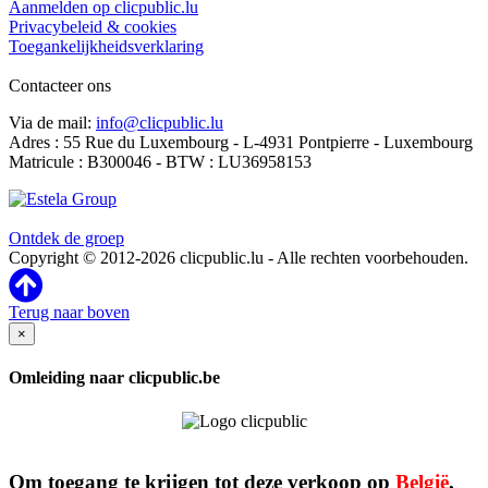
Aanmelden op clicpublic.lu
Privacybeleid & cookies
Toegankelijkheidsverklaring
Contacteer ons
Via de mail:
info@clicpublic.lu
Adres : 55 Rue du Luxembourg - L-4931 Pontpierre - Luxembourg
Matricule : B300046 - BTW : LU36958153
Clicpublic is een merk van de Estela-groep
Ontdek de groep
Copyright © 2012-2026 clicpublic.lu - Alle rechten voorbehouden.
Terug naar boven
×
Omleiding naar clicpublic.be
Om toegang te krijgen tot deze verkoop op
België
,