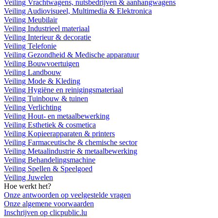
Veiling Vrachtwagens, nutsbedrijven & aanhangwagens
Veiling Audiovisueel, Multimedia & Elektronica
Veiling Meubilair
Veiling Industrieel materiaal
Veiling Interieur & decoratie
Veiling Telefonie
Veiling Gezondheid & Medische apparatuur
Veiling Bouwvoertuigen
Veiling Landbouw
Veiling Mode & Kleding
Veiling Hygiëne en reinigingsmateriaal
Veiling Tuinbouw & tuinen
Veiling Verlichting
Veiling Hout- en metaalbewerking
Veiling Esthetiek & cosmetica
Veiling Kopieerapparaten & printers
Veiling Farmaceutische & chemische sector
Veiling Metaalindustrie & metaalbewerking
Veiling Behandelingsmachine
Veiling Spellen & Speelgoed
Veiling Juwelen
Hoe werkt het?
Onze antwoorden op veelgestelde vragen
Onze algemene voorwaarden
Inschrijven op clicpublic.lu