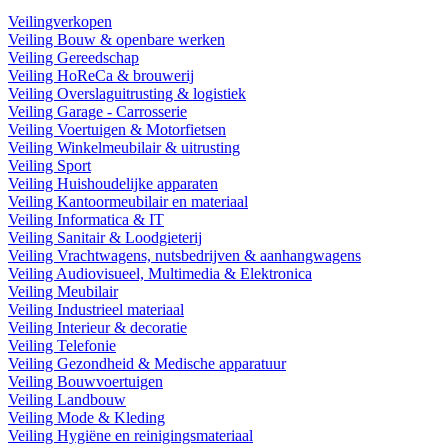
Veilingverkopen
Veiling Bouw & openbare werken
Veiling Gereedschap
Veiling HoReCa & brouwerij
Veiling Overslaguitrusting & logistiek
Veiling Garage - Carrosserie
Veiling Voertuigen & Motorfietsen
Veiling Winkelmeubilair & uitrusting
Veiling Sport
Veiling Huishoudelijke apparaten
Veiling Kantoormeubilair en materiaal
Veiling Informatica & IT
Veiling Sanitair & Loodgieterij
Veiling Vrachtwagens, nutsbedrijven & aanhangwagens
Veiling Audiovisueel, Multimedia & Elektronica
Veiling Meubilair
Veiling Industrieel materiaal
Veiling Interieur & decoratie
Veiling Telefonie
Veiling Gezondheid & Medische apparatuur
Veiling Bouwvoertuigen
Veiling Landbouw
Veiling Mode & Kleding
Veiling Hygiëne en reinigingsmateriaal