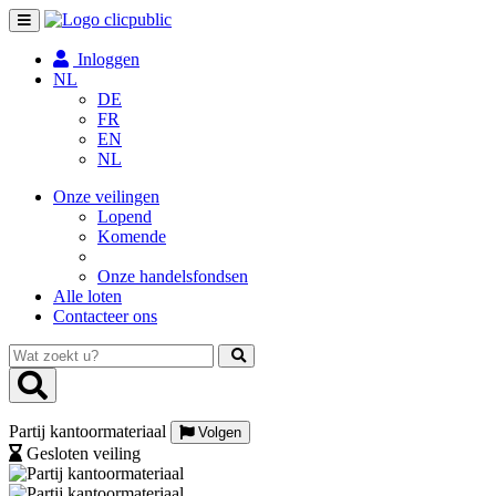
Toggle
navigation
Inloggen
NL
DE
FR
EN
NL
Onze veilingen
Lopend
Komende
Onze handelsfondsen
Alle loten
Contacteer ons
Wat
zoekt
u?
Partij kantoormateriaal
Volgen
Gesloten veiling