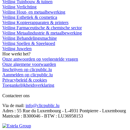
Veiling Tuinbouw & tuinen
Veiling Verlichting
Veiling Hout- en metaalbewerking
Veiling Esthetiek & cosmetica
Veiling Kopieerapparaten & printers
Veiling Farmaceutische & chemische sector
Veiling Metaalindustrie & metaalbewerking
Veiling Behandelingsmachine
Veiling Spellen & Speelgoed
Veiling Juwelen
Hoe werkt het?
Onze antwoorden op veelgestelde vragen
Onze algemene voorwaarden
Inschrijven op clicpublic.lu
Aanmelden op clicpublic.lu
Privacybeleid & cookies
Toegankelijkheidsverklaring
Contacteer ons
Via de mail:
info@clicpublic.lu
Adres : 55 Rue du Luxembourg - L-4931 Pontpierre - Luxembourg
Matricule : B300046 - BTW : LU36958153