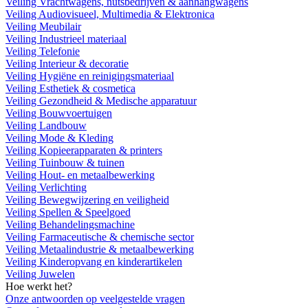
Veiling Vrachtwagens, nutsbedrijven & aanhangwagens
Veiling Audiovisueel, Multimedia & Elektronica
Veiling Meubilair
Veiling Industrieel materiaal
Veiling Telefonie
Veiling Interieur & decoratie
Veiling Hygiëne en reinigingsmateriaal
Veiling Esthetiek & cosmetica
Veiling Gezondheid & Medische apparatuur
Veiling Bouwvoertuigen
Veiling Landbouw
Veiling Mode & Kleding
Veiling Kopieerapparaten & printers
Veiling Tuinbouw & tuinen
Veiling Hout- en metaalbewerking
Veiling Verlichting
Veiling Bewegwijzering en veiligheid
Veiling Spellen & Speelgoed
Veiling Behandelingsmachine
Veiling Farmaceutische & chemische sector
Veiling Metaalindustrie & metaalbewerking
Veiling Kinderopvang en kinderartikelen
Veiling Juwelen
Hoe werkt het?
Onze antwoorden op veelgestelde vragen