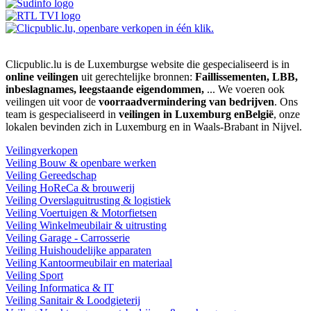
Clicpublic.lu is de Luxemburgse website die gespecialiseerd is in
online veilingen
uit gerechtelijke bronnen:
Faillissementen, LBB,
inbeslagnames, leegstaande eigendommen,
... We voeren ook
veilingen uit voor de
voorraadvermindering van bedrijven
. Ons
team is gespecialiseerd in
veilingen in Luxemburg enBelgië
, onze
lokalen bevinden zich in Luxemburg en in Waals-Brabant in Nijvel.
Veilingverkopen
Veiling Bouw & openbare werken
Veiling Gereedschap
Veiling HoReCa & brouwerij
Veiling Overslaguitrusting & logistiek
Veiling Voertuigen & Motorfietsen
Veiling Winkelmeubilair & uitrusting
Veiling Garage - Carrosserie
Veiling Huishoudelijke apparaten
Veiling Kantoormeubilair en materiaal
Veiling Sport
Veiling Informatica & IT
Veiling Sanitair & Loodgieterij