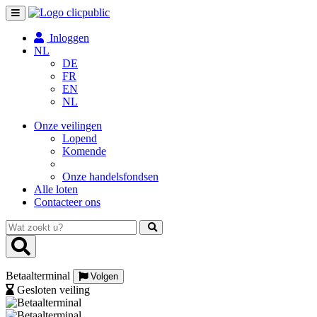
Toggle
navigation
Inloggen
NL
DE
FR
EN
NL
Onze veilingen
Lopend
Komende
Onze handelsfondsen
Alle loten
Contacteer ons
Wat
zoekt
u?
Betaalterminal
Volgen
Gesloten veiling