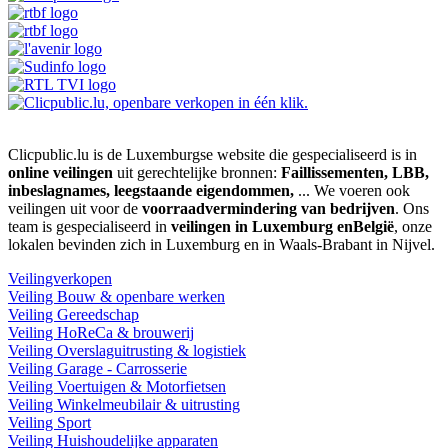
Clicpublic.lu is de Luxemburgse website die gespecialiseerd is in
online veilingen
uit gerechtelijke bronnen:
Faillissementen, LBB,
inbeslagnames, leegstaande eigendommen,
... We voeren ook
veilingen uit voor de
voorraadvermindering van bedrijven
. Ons
team is gespecialiseerd in
veilingen in Luxemburg enBelgië
, onze
lokalen bevinden zich in Luxemburg en in Waals-Brabant in Nijvel.
Veilingverkopen
Veiling Bouw & openbare werken
Veiling Gereedschap
Veiling HoReCa & brouwerij
Veiling Overslaguitrusting & logistiek
Veiling Garage - Carrosserie
Veiling Voertuigen & Motorfietsen
Veiling Winkelmeubilair & uitrusting
Veiling Sport
Veiling Huishoudelijke apparaten