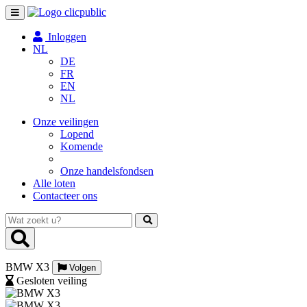
Toggle
navigation
Inloggen
NL
DE
FR
EN
NL
Onze veilingen
Lopend
Komende
Onze handelsfondsen
Alle loten
Contacteer ons
Wat
zoekt
u?
BMW X3
Volgen
Gesloten veiling