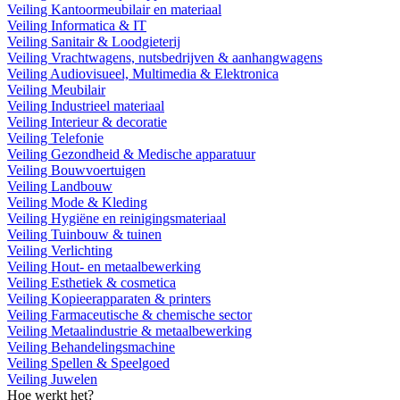
Veiling Kantoormeubilair en materiaal
Veiling Informatica & IT
Veiling Sanitair & Loodgieterij
Veiling Vrachtwagens, nutsbedrijven & aanhangwagens
Veiling Audiovisueel, Multimedia & Elektronica
Veiling Meubilair
Veiling Industrieel materiaal
Veiling Interieur & decoratie
Veiling Telefonie
Veiling Gezondheid & Medische apparatuur
Veiling Bouwvoertuigen
Veiling Landbouw
Veiling Mode & Kleding
Veiling Hygiëne en reinigingsmateriaal
Veiling Tuinbouw & tuinen
Veiling Verlichting
Veiling Hout- en metaalbewerking
Veiling Esthetiek & cosmetica
Veiling Kopieerapparaten & printers
Veiling Farmaceutische & chemische sector
Veiling Metaalindustrie & metaalbewerking
Veiling Behandelingsmachine
Veiling Spellen & Speelgoed
Veiling Juwelen
Hoe werkt het?