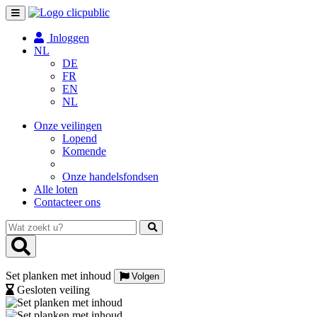
Toggle
navigation
Inloggen
NL
DE
FR
EN
NL
Onze veilingen
Lopend
Komende
Onze handelsfondsen
Alle loten
Contacteer ons
Wat
zoekt
u?
Set planken met inhoud
Volgen
Gesloten veiling