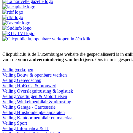
Clicpublic.lu is de Luxemburgse website die gespecialiseerd is in
onli
voor de
voorraadvermindering van bedrijven
. Ons team is gespeci
Veilingverkopen
Veiling Bouw & openbare werken
Veiling Gereedschap
Veiling HoReCa & brouwerij
Veiling Overslaguitrusting & logistiek
Veiling Voertuigen & Motorfietsen
Veiling Winkelmeubilair & uitrusting
Veiling Garage - Carrosserie
Veiling Huishoudelijke apparaten
Veiling Kantoormeubilair en materiaal
Veiling Sport
Veiling Informatica & IT