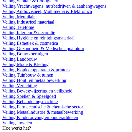
Veiling Sanitair & Loodgieterij
Veiling Vrachtwagens, nutsbedrijven & aanhangwagens
Veiling Audiovisueel, Multimedia & Elektronica
Veiling Meubilair
Veiling Industrieel materiaal
Veiling Telefonie
Veiling Interieur & decoratie
Veiling Hygiëne en reinigingsmateriaal
Veiling Esthetiek & cosmetica
Veiling Gezondheid & Medische apparatuur
Veiling Bouwvoertuigen
Veiling Landbouw
Veiling Mode & Kleding
Veiling Kopieerapparaten & printers
Veiling Tuinbouw & tuinen
Veiling Hout- en metaalbewerking
Veiling Verlichting
Veiling Bewegwijzering en veiligheid
Veiling Spellen & Speelgoed
Veiling Behandelingsmachine
Veiling Farmaceutische & chemische sector
Veiling Metaalindustrie & metaalbewerking
Veiling Kinderopvang en kinderartikelen
Veiling Juwelen
Hoe werkt het?