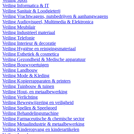
Veiling Sport
Veiling Informatica & IT
Veiling Sanitair & Loodgieterij
Veiling Vrachtwagens, nutsbedrijven & aanhangwagens
Veiling Audiovisueel, Multimedia & Elektronica
Veiling Meubilair
Veiling Industrieel materiaal
Veiling Telefonie
Veiling Interieur & decoratie
Veiling Hygiëne en reinigingsmateriaal
Veiling Esthetiek & cosmetica
Veiling Gezondheid & Medische apparatuur
Veiling Bouwvoertuigen
Veiling Landbouw
Veiling Mode & Kleding
Veiling Kopieerapparaten & printers
Veiling Tuinbouw & tuinen
Veiling Hout- en metaalbewerking
Veiling Verlichting
Veiling Bewegwijzering en veiligheid
Veiling Spellen & Speelgoed
Veiling Behandelingsmachine
Veiling Farmaceutische & chemische sector
Veiling Metaalindustrie & metaalbewerking
Veiling Kinderopvang en kinderartikelen