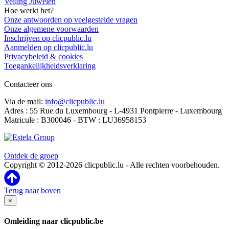
Veiling Juwelen
Hoe werkt het?
Onze antwoorden op veelgestelde vragen
Onze algemene voorwaarden
Inschrijven op clicpublic.lu
Aanmelden op clicpublic.lu
Privacybeleid & cookies
Toegankelijkheidsverklaring
Contacteer ons
Via de mail:
info@clicpublic.lu
Adres : 55 Rue du Luxembourg - L-4931 Pontpierre - Luxembourg
Matricule : B300046 - BTW : LU36958153
Clicpublic is een merk van de Estela-groep
Ontdek de groep
Copyright © 2012-2026 clicpublic.lu - Alle rechten voorbehouden.
Terug naar boven
×
Omleiding naar clicpublic.be