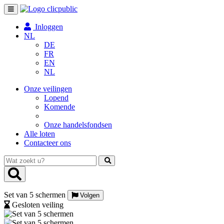
Toggle
navigation
Inloggen
NL
DE
FR
EN
NL
Onze veilingen
Lopend
Komende
Onze handelsfondsen
Alle loten
Contacteer ons
Wat
zoekt
u?
Set van 5 schermen
Volgen
Gesloten veiling