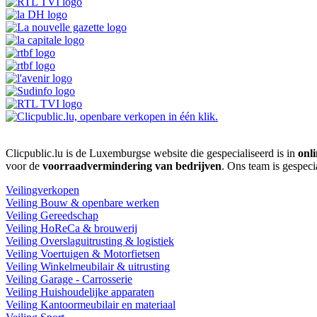
Clicpublic.lu is de Luxemburgse website die gespecialiseerd is in
onli
voor de
voorraadvermindering van bedrijven
. Ons team is gespeci
Veilingverkopen
Veiling Bouw & openbare werken
Veiling Gereedschap
Veiling HoReCa & brouwerij
Veiling Overslaguitrusting & logistiek
Veiling Voertuigen & Motorfietsen
Veiling Winkelmeubilair & uitrusting
Veiling Garage - Carrosserie
Veiling Huishoudelijke apparaten
Veiling Kantoormeubilair en materiaal