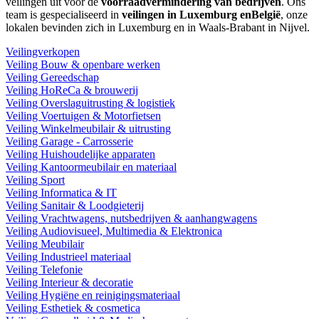
veilingen uit voor de
voorraadvermindering van bedrijven
. Ons
team is gespecialiseerd in
veilingen in Luxemburg enBelgië
, onze
lokalen bevinden zich in Luxemburg en in Waals-Brabant in Nijvel.
Veilingverkopen
Veiling Bouw & openbare werken
Veiling Gereedschap
Veiling HoReCa & brouwerij
Veiling Overslaguitrusting & logistiek
Veiling Voertuigen & Motorfietsen
Veiling Winkelmeubilair & uitrusting
Veiling Garage - Carrosserie
Veiling Huishoudelijke apparaten
Veiling Kantoormeubilair en materiaal
Veiling Sport
Veiling Informatica & IT
Veiling Sanitair & Loodgieterij
Veiling Vrachtwagens, nutsbedrijven & aanhangwagens
Veiling Audiovisueel, Multimedia & Elektronica
Veiling Meubilair
Veiling Industrieel materiaal
Veiling Telefonie
Veiling Interieur & decoratie
Veiling Hygiëne en reinigingsmateriaal
Veiling Esthetiek & cosmetica