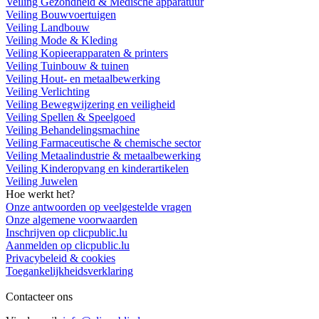
Veiling Gezondheid & Medische apparatuur
Veiling Bouwvoertuigen
Veiling Landbouw
Veiling Mode & Kleding
Veiling Kopieerapparaten & printers
Veiling Tuinbouw & tuinen
Veiling Hout- en metaalbewerking
Veiling Verlichting
Veiling Bewegwijzering en veiligheid
Veiling Spellen & Speelgoed
Veiling Behandelingsmachine
Veiling Farmaceutische & chemische sector
Veiling Metaalindustrie & metaalbewerking
Veiling Kinderopvang en kinderartikelen
Veiling Juwelen
Hoe werkt het?
Onze antwoorden op veelgestelde vragen
Onze algemene voorwaarden
Inschrijven op clicpublic.lu
Aanmelden op clicpublic.lu
Privacybeleid & cookies
Toegankelijkheidsverklaring
Contacteer ons