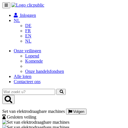
Toggle
navigation
Inloggen
NL
DE
FR
EN
NL
Onze veilingen
Lopend
Komende
Onze handelsfondsen
Alle loten
Contacteer ons
Wat
zoekt
u?
Set van elektrodraagbare machines
Volgen
Gesloten veiling