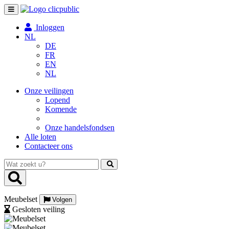
Toggle
navigation
Inloggen
NL
DE
FR
EN
NL
Onze veilingen
Lopend
Komende
Onze handelsfondsen
Alle loten
Contacteer ons
Wat
zoekt
u?
Meubelset
Volgen
Gesloten veiling