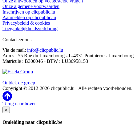
Onze antwoorden op veelgestelde vragen
Onze algemene voorwaarden
Inschrijven op clicpublic.lu
Aanmelden op clicpublic.lu
Privacybeleid & cookies
Toegankelijkheidsverklaring
Contacteer ons
Via de mail:
info@clicpublic.lu
Adres : 55 Rue du Luxembourg - L-4931 Pontpierre - Luxembourg
Matricule : B300046 - BTW : LU36958153
Clicpublic is een merk van de Estela-groep
Ontdek de groep
Copyright © 2012-2026 clicpublic.lu - Alle rechten voorbehouden.
Terug naar boven
×
Omleiding naar clicpublic.be