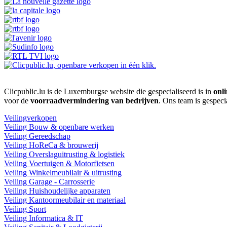
Clicpublic.lu is de Luxemburgse website die gespecialiseerd is in
onli
voor de
voorraadvermindering van bedrijven
. Ons team is gespeci
Veilingverkopen
Veiling Bouw & openbare werken
Veiling Gereedschap
Veiling HoReCa & brouwerij
Veiling Overslaguitrusting & logistiek
Veiling Voertuigen & Motorfietsen
Veiling Winkelmeubilair & uitrusting
Veiling Garage - Carrosserie
Veiling Huishoudelijke apparaten
Veiling Kantoormeubilair en materiaal
Veiling Sport
Veiling Informatica & IT