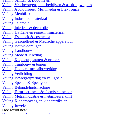
Veiling Sanitair & Loodgieterij
Veiling Vrachtwagens, nutsbedrijven & aanhangwagens
Veiling Audiovisueel, Multimedia & Elektronica
Veiling Meubilair
Veiling Industrieel materiaal
Veiling Telefonie
Veiling Interieur & decoratie
Veiling Hygiëne en reinigingsmateriaal
Veiling Esthetiek & cosmetica
Veiling Gezondheid & Medische apparatuur
Veiling Bouwvoertuigen
Veiling Landbouw
Veiling Mode & Kleding
Veiling Kopieerapparaten & printers
Veiling Tuinbouw & tuinen
Veiling Hout- en metaalbewerking
Veiling Verlichting
Veiling Bewegwijzering en veiligheid
Veiling Spellen & Speelgoed
Veiling Behandelingsmachine
Veiling Farmaceutische & chemische sector
Veiling Metaalindustrie & metaalbewerking
Veiling Kinderopvang en kinderartikelen
Veiling Juwelen
Hoe werkt het?