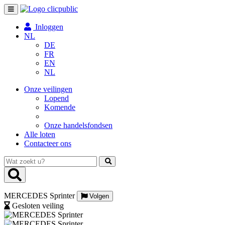
Toggle
navigation
Inloggen
NL
DE
FR
EN
NL
Onze veilingen
Lopend
Komende
Onze handelsfondsen
Alle loten
Contacteer ons
Wat
zoekt
u?
MERCEDES Sprinter
Volgen
Gesloten veiling