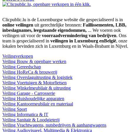
Clicpublic.lu is de Luxemburgse website die gespecialiseerd is in
online veilingen
uit gerechtelijke bronnen:
Faillissementen, LBB,
inbeslagnames, leegstaande eigendommen,
... We voeren ook
veilingen uit voor de
voorraadvermindering van bedrijven
. Ons
team is gespecialiseerd in
veilingen in Luxemburg enBelgië
, onze
lokalen bevinden zich in Luxemburg en in Waals-Brabant in Nijvel.
Veilingverkopen
Veiling Bouw & openbare werken
Veiling Gereedschap
Veiling HoReCa & brouwerij
Veiling Overslaguitrusting & logistiek
Veiling Voertuigen & Motorfietsen
Veiling Winkelmeubilair & uitrusting
Veiling Garage - Carrosserie
Veiling Huishoudelijke apparaten
Veiling Kantoormeubilair en materiaal
Veiling Sport
Veiling Informatica & IT
Veiling Sanitair & Loodgieterij
Veiling Vrachtwagens, nutsbedrijven & aanhangwagens
Veiling Audiovisueel, Multimedia & Elektronica