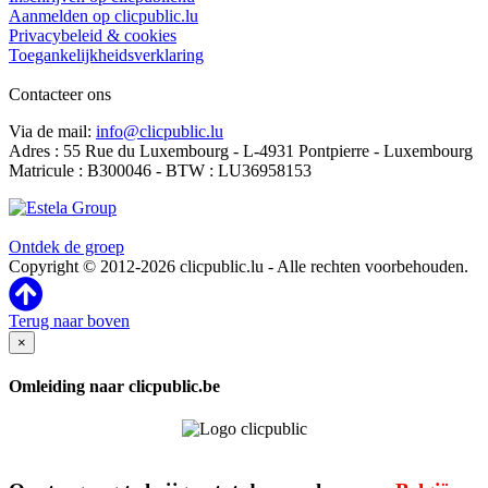
Aanmelden op clicpublic.lu
Privacybeleid & cookies
Toegankelijkheidsverklaring
Contacteer ons
Via de mail:
info@clicpublic.lu
Adres : 55 Rue du Luxembourg - L-4931 Pontpierre - Luxembourg
Matricule : B300046 - BTW : LU36958153
Clicpublic is een merk van de Estela-groep
Ontdek de groep
Copyright © 2012-2026 clicpublic.lu - Alle rechten voorbehouden.
Terug naar boven
×
Omleiding naar clicpublic.be