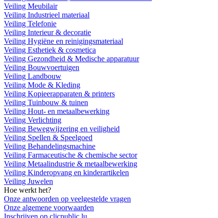
Veiling Meubilair
Veiling Industrieel materiaal
Veiling Telefonie
Veiling Interieur & decoratie
Veiling Hygiëne en reinigingsmateriaal
Veiling Esthetiek & cosmetica
Veiling Gezondheid & Medische apparatuur
Veiling Bouwvoertuigen
Veiling Landbouw
Veiling Mode & Kleding
Veiling Kopieerapparaten & printers
Veiling Tuinbouw & tuinen
Veiling Hout- en metaalbewerking
Veiling Verlichting
Veiling Bewegwijzering en veiligheid
Veiling Spellen & Speelgoed
Veiling Behandelingsmachine
Veiling Farmaceutische & chemische sector
Veiling Metaalindustrie & metaalbewerking
Veiling Kinderopvang en kinderartikelen
Veiling Juwelen
Hoe werkt het?
Onze antwoorden op veelgestelde vragen
Onze algemene voorwaarden
Inschrijven op clicpublic.lu