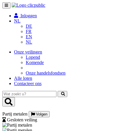
Toggle
navigation
Inloggen
NL
DE
FR
EN
NL
Onze veilingen
Lopend
Komende
Onze handelsfondsen
Alle loten
Contacteer ons
Wat
zoekt
u?
Partij metalen
Volgen
Gesloten veiling