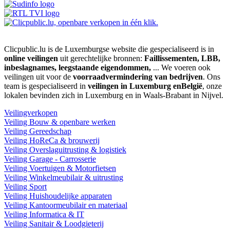
Clicpublic.lu is de Luxemburgse website die gespecialiseerd is in
online veilingen
uit gerechtelijke bronnen:
Faillissementen, LBB,
inbeslagnames, leegstaande eigendommen,
... We voeren ook
veilingen uit voor de
voorraadvermindering van bedrijven
. Ons
team is gespecialiseerd in
veilingen in Luxemburg enBelgië
, onze
lokalen bevinden zich in Luxemburg en in Waals-Brabant in Nijvel.
Veilingverkopen
Veiling Bouw & openbare werken
Veiling Gereedschap
Veiling HoReCa & brouwerij
Veiling Overslaguitrusting & logistiek
Veiling Garage - Carrosserie
Veiling Voertuigen & Motorfietsen
Veiling Winkelmeubilair & uitrusting
Veiling Sport
Veiling Huishoudelijke apparaten
Veiling Kantoormeubilair en materiaal
Veiling Informatica & IT
Veiling Sanitair & Loodgieterij