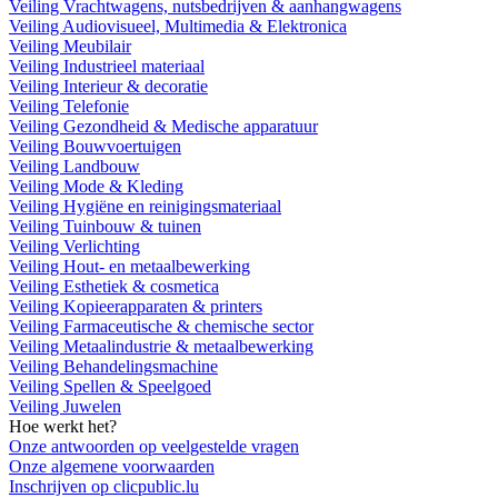
Veiling Vrachtwagens, nutsbedrijven & aanhangwagens
Veiling Audiovisueel, Multimedia & Elektronica
Veiling Meubilair
Veiling Industrieel materiaal
Veiling Interieur & decoratie
Veiling Telefonie
Veiling Gezondheid & Medische apparatuur
Veiling Bouwvoertuigen
Veiling Landbouw
Veiling Mode & Kleding
Veiling Hygiëne en reinigingsmateriaal
Veiling Tuinbouw & tuinen
Veiling Verlichting
Veiling Hout- en metaalbewerking
Veiling Esthetiek & cosmetica
Veiling Kopieerapparaten & printers
Veiling Farmaceutische & chemische sector
Veiling Metaalindustrie & metaalbewerking
Veiling Behandelingsmachine
Veiling Spellen & Speelgoed
Veiling Juwelen
Hoe werkt het?
Onze antwoorden op veelgestelde vragen
Onze algemene voorwaarden
Inschrijven op clicpublic.lu