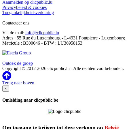
Aanmelden op clicpublic.lu
Privacybeleid & cookies
Toegankelijkheidsverklaring
Contacteer ons
Via de mail:
info@clicpublic.lu
Adres : 55 Rue du Luxembourg - L-4931 Pontpierre - Luxembourg
Matricule : B300046 - BTW : LU36958153
Clicpublic is een merk van de Estela-groep
Ontdek de groep
Copyright © 2012-2026 clicpublic.lu - Alle rechten voorbehouden.
Terug naar boven
×
Omleiding naar clicpublic.be
Om toegang te krijgen tot deze verkoop op
België
,