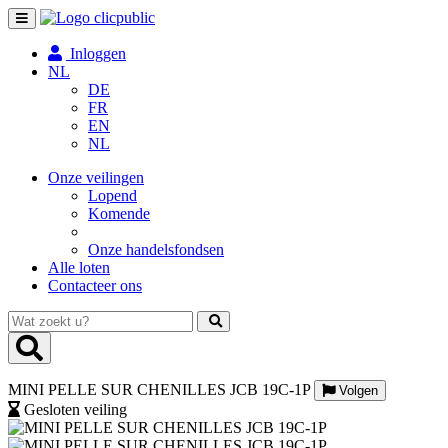
Toggle
navigation
Inloggen
NL
DE
FR
EN
NL
Onze veilingen
Lopend
Komende
Onze handelsfondsen
Alle loten
Contacteer ons
Wat
zoekt
u?
MINI PELLE SUR CHENILLES JCB 19C-1P
Volgen
Gesloten veiling