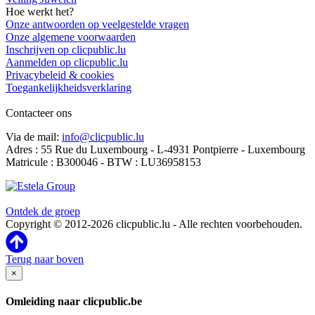
Hoe werkt het?
Onze antwoorden op veelgestelde vragen
Onze algemene voorwaarden
Inschrijven op clicpublic.lu
Aanmelden op clicpublic.lu
Privacybeleid & cookies
Toegankelijkheidsverklaring
Contacteer ons
Via de mail:
info@clicpublic.lu
Adres : 55 Rue du Luxembourg - L-4931 Pontpierre - Luxembourg
Matricule : B300046 - BTW : LU36958153
Clicpublic is een merk van de Estela-groep
Ontdek de groep
Copyright © 2012-2026 clicpublic.lu - Alle rechten voorbehouden.
Terug naar boven
×
Omleiding naar clicpublic.be