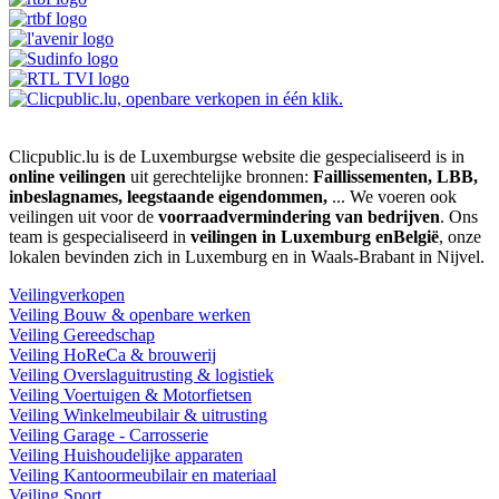
Clicpublic.lu is de Luxemburgse website die gespecialiseerd is in
online veilingen
uit gerechtelijke bronnen:
Faillissementen, LBB,
inbeslagnames, leegstaande eigendommen,
... We voeren ook
veilingen uit voor de
voorraadvermindering van bedrijven
. Ons
team is gespecialiseerd in
veilingen in Luxemburg enBelgië
, onze
lokalen bevinden zich in Luxemburg en in Waals-Brabant in Nijvel.
Veilingverkopen
Veiling Bouw & openbare werken
Veiling Gereedschap
Veiling HoReCa & brouwerij
Veiling Overslaguitrusting & logistiek
Veiling Voertuigen & Motorfietsen
Veiling Winkelmeubilair & uitrusting
Veiling Garage - Carrosserie
Veiling Huishoudelijke apparaten
Veiling Kantoormeubilair en materiaal
Veiling Sport