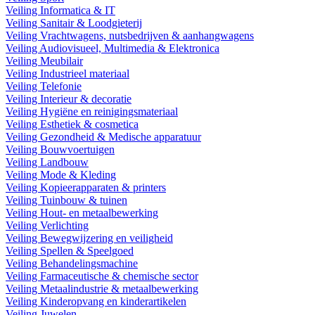
Veiling Informatica & IT
Veiling Sanitair & Loodgieterij
Veiling Vrachtwagens, nutsbedrijven & aanhangwagens
Veiling Audiovisueel, Multimedia & Elektronica
Veiling Meubilair
Veiling Industrieel materiaal
Veiling Telefonie
Veiling Interieur & decoratie
Veiling Hygiëne en reinigingsmateriaal
Veiling Esthetiek & cosmetica
Veiling Gezondheid & Medische apparatuur
Veiling Bouwvoertuigen
Veiling Landbouw
Veiling Mode & Kleding
Veiling Kopieerapparaten & printers
Veiling Tuinbouw & tuinen
Veiling Hout- en metaalbewerking
Veiling Verlichting
Veiling Bewegwijzering en veiligheid
Veiling Spellen & Speelgoed
Veiling Behandelingsmachine
Veiling Farmaceutische & chemische sector
Veiling Metaalindustrie & metaalbewerking
Veiling Kinderopvang en kinderartikelen
Veiling Juwelen