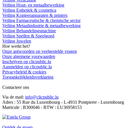
Veiling Hout- en metaalbewerking
Veiling Esthetiek & cosmetica
Veiling Kopieerapparaten & printers
Veiling Farmaceutische & chemische sector
Veiling Metaalindustrie & metaalbewerking
Veiling Behandelingsmachine
Veiling Spellen & Speelgoed
Veiling Juwelen
Hoe werkt het?
Onze antwoorden op veelgestelde vragen
Onze algemene voorwaarden
Inschrijven op clicpublic.lu
Aanmelden op clicpublic.lu
Privacybeleid & cookies
Toegankelijkheidsverklaring
Contacteer ons
Via de mail:
info@clicpublic.lu
Adres : 55 Rue du Luxembourg - L-4931 Pontpierre - Luxembourg
Matricule : B300046 - BTW : LU36958153
Clicpublic is een merk van de Estela-groep
Ontdek de groep