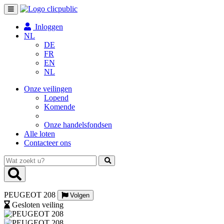
Toggle
navigation
Inloggen
NL
DE
FR
EN
NL
Onze veilingen
Lopend
Komende
Onze handelsfondsen
Alle loten
Contacteer ons
Wat
zoekt
u?
PEUGEOT 208
Volgen
Gesloten veiling