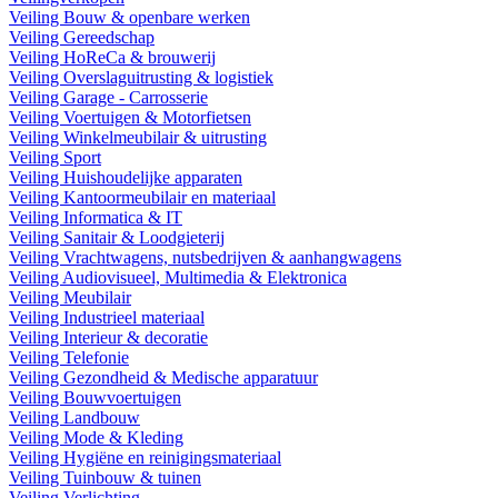
Veiling Bouw & openbare werken
Veiling Gereedschap
Veiling HoReCa & brouwerij
Veiling Overslaguitrusting & logistiek
Veiling Garage - Carrosserie
Veiling Voertuigen & Motorfietsen
Veiling Winkelmeubilair & uitrusting
Veiling Sport
Veiling Huishoudelijke apparaten
Veiling Kantoormeubilair en materiaal
Veiling Informatica & IT
Veiling Sanitair & Loodgieterij
Veiling Vrachtwagens, nutsbedrijven & aanhangwagens
Veiling Audiovisueel, Multimedia & Elektronica
Veiling Meubilair
Veiling Industrieel materiaal
Veiling Interieur & decoratie
Veiling Telefonie
Veiling Gezondheid & Medische apparatuur
Veiling Bouwvoertuigen
Veiling Landbouw
Veiling Mode & Kleding
Veiling Hygiëne en reinigingsmateriaal
Veiling Tuinbouw & tuinen
Veiling Verlichting