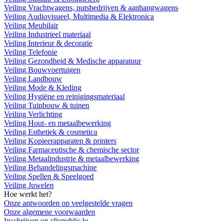
Veiling Vrachtwagens, nutsbedrijven & aanhangwagens
Veiling Audiovisueel, Multimedia & Elektronica
Veiling Meubilair
Veiling Industrieel materiaal
Veiling Interieur & decoratie
Veiling Telefonie
Veiling Gezondheid & Medische apparatuur
Veiling Bouwvoertuigen
Veiling Landbouw
Veiling Mode & Kleding
Veiling Hygiëne en reinigingsmateriaal
Veiling Tuinbouw & tuinen
Veiling Verlichting
Veiling Hout- en metaalbewerking
Veiling Esthetiek & cosmetica
Veiling Kopieerapparaten & printers
Veiling Farmaceutische & chemische sector
Veiling Metaalindustrie & metaalbewerking
Veiling Behandelingsmachine
Veiling Spellen & Speelgoed
Veiling Juwelen
Hoe werkt het?
Onze antwoorden op veelgestelde vragen
Onze algemene voorwaarden
Inschrijven op clicpublic.lu