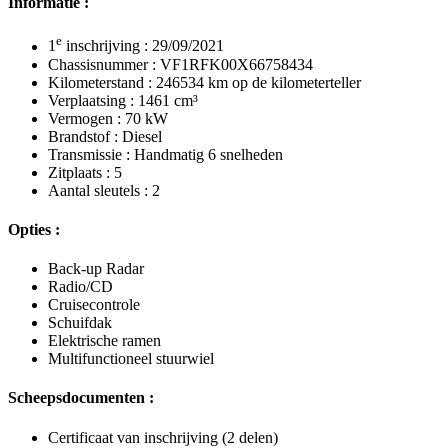
Informatie :
e
1
inschrijving : 29/09/2021
Chassisnummer : VF1RFK00X66758434
Kilometerstand : 246534 km op de kilometerteller
Verplaatsing : 1461 cm³
Vermogen : 70 kW
Brandstof : Diesel
Transmissie : Handmatig 6 snelheden
Zitplaats : 5
Aantal sleutels : 2
Opties :
Back-up Radar
Radio/CD
Cruisecontrole
Schuifdak
Elektrische ramen
Multifunctioneel stuurwiel
Scheepsdocumenten :
Certificaat van inschrijving (2 delen)