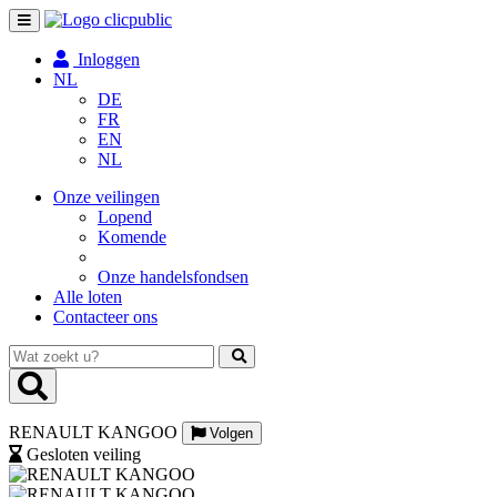
Toggle
navigation
Inloggen
NL
DE
FR
EN
NL
Onze veilingen
Lopend
Komende
Onze handelsfondsen
Alle loten
Contacteer ons
Wat
zoekt
u?
RENAULT KANGOO
Volgen
Gesloten veiling