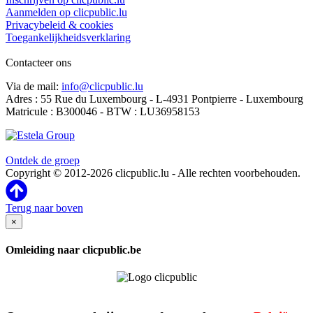
Aanmelden op clicpublic.lu
Privacybeleid & cookies
Toegankelijkheidsverklaring
Contacteer ons
Via de mail:
info@clicpublic.lu
Adres : 55 Rue du Luxembourg - L-4931 Pontpierre - Luxembourg
Matricule : B300046 - BTW : LU36958153
Clicpublic is een merk van de Estela-groep
Ontdek de groep
Copyright © 2012-2026 clicpublic.lu - Alle rechten voorbehouden.
Terug naar boven
×
Omleiding naar clicpublic.be