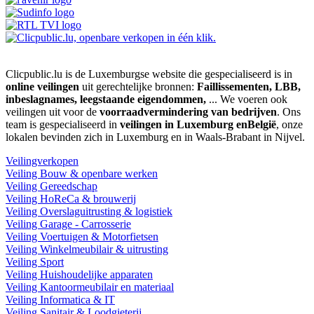
Clicpublic.lu is de Luxemburgse website die gespecialiseerd is in
online veilingen
uit gerechtelijke bronnen:
Faillissementen, LBB,
inbeslagnames, leegstaande eigendommen,
... We voeren ook
veilingen uit voor de
voorraadvermindering van bedrijven
. Ons
team is gespecialiseerd in
veilingen in Luxemburg enBelgië
, onze
lokalen bevinden zich in Luxemburg en in Waals-Brabant in Nijvel.
Veilingverkopen
Veiling Bouw & openbare werken
Veiling Gereedschap
Veiling HoReCa & brouwerij
Veiling Overslaguitrusting & logistiek
Veiling Garage - Carrosserie
Veiling Voertuigen & Motorfietsen
Veiling Winkelmeubilair & uitrusting
Veiling Sport
Veiling Huishoudelijke apparaten
Veiling Kantoormeubilair en materiaal
Veiling Informatica & IT
Veiling Sanitair & Loodgieterij