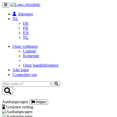
Toggle
navigation
Inloggen
NL
DE
FR
EN
NL
Onze veilingen
Lopend
Komende
Onze handelsfondsen
Alle loten
Contacteer ons
Wat
zoekt
u?
Aanhangwagen
Volgen
Gesloten veiling