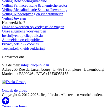
Veiling Behandelingsmachine
Veiling Farmaceutische & chemische sector
Veiling Metaalindustrie & metaalbewerking
Veiling Kinderopvang en kinderartikelen
Veiling Juwelen
Hoe werkt het?
Onze antwoorden op veelgestelde vragen
Onze algemene voorwaarden
Inschrijven op clicpublic.lu
Aanmelden op clicpublic.lu
Privacybeleid & cookies
Toegankelijkheidsverklaring
Contacteer ons
Via de mail:
info@clicpublic.lu
Adres : 55 Rue du Luxembourg - L-4931 Pontpierre - Luxembourg
Matricule : B300046 - BTW : LU36958153
Clicpublic is een merk van de Estela-groep
Ontdek de groep
Copyright © 2012-2026 clicpublic.lu - Alle rechten voorbehouden.
Terug naar boven