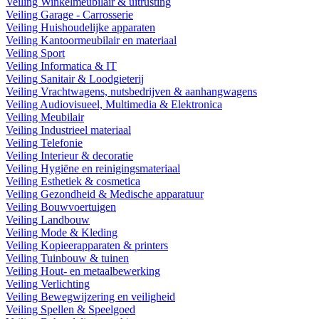
Veiling Winkelmeubilair & uitrusting
Veiling Garage - Carrosserie
Veiling Huishoudelijke apparaten
Veiling Kantoormeubilair en materiaal
Veiling Sport
Veiling Informatica & IT
Veiling Sanitair & Loodgieterij
Veiling Vrachtwagens, nutsbedrijven & aanhangwagens
Veiling Audiovisueel, Multimedia & Elektronica
Veiling Meubilair
Veiling Industrieel materiaal
Veiling Telefonie
Veiling Interieur & decoratie
Veiling Hygiëne en reinigingsmateriaal
Veiling Esthetiek & cosmetica
Veiling Gezondheid & Medische apparatuur
Veiling Bouwvoertuigen
Veiling Landbouw
Veiling Mode & Kleding
Veiling Kopieerapparaten & printers
Veiling Tuinbouw & tuinen
Veiling Hout- en metaalbewerking
Veiling Verlichting
Veiling Bewegwijzering en veiligheid
Veiling Spellen & Speelgoed