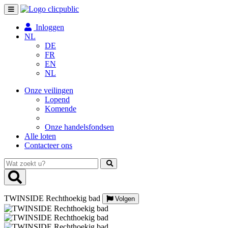
Toggle
navigation
Inloggen
NL
DE
FR
EN
NL
Onze veilingen
Lopend
Komende
Onze handelsfondsen
Alle loten
Contacteer ons
Wat
zoekt
u?
TWINSIDE Rechthoekig bad
Volgen