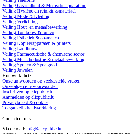
Veiling Telefonie
Veiling Gezondheid & Medische apparatuur
Veiling Hygiëne en reinigingsmateriaal
Veiling Mode & Kleding
Veiling Verlichting
Veiling Hout- en metaalbewerking
Veiling Tuinbouw & tuinen
Veiling Esthetiek & cosmetica
Veiling Kopieerapparaten & printers
Veiling Landbouw
Veiling Farmaceutische & chemische sector
Veiling Metaalindustrie & metaalbewerking
Veiling Spellen & Speelgoed
Veiling Juwelen
Hoe werkt het?
Onze antwoorden op veelgestelde vragen
Onze algemene voorwaarden
Inschrijven op clicpublic.lu
Aanmelden op clicpublic.lu
Privacybeleid & cookies
Toegankelijkheidsverklaring
Contacteer ons
Via de mail:
info@clicpublic.lu