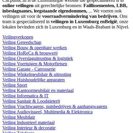
Clicpublic.lu is de Luxemburgse website die gespecialiseerd is in
online veilingen
uit gerechtelijke bronnen:
Faillissementen, LBB,
inbeslagnames, leegstaande eigendommen,
... We voeren ook
veilingen uit voor de
voorraadvermindering van bedrijven
. Ons
team is gespecialiseerd in
veilingen in Luxemburg enBelgië
, onze
lokalen bevinden zich in Luxemburg en in Waals-Brabant in Nijvel.
Veilingverkopen
Veiling Gereedschap
Veiling Bouw & openbare werken
Veiling HoReCa & brouwerij
Veiling Overslaguitrusting & logistiek
Veiling Voertuigen & Motorfietsen
Veiling Garage - Carrosserie
Veiling Winkelmeubilair & uitrusting
Veiling Huishoudelijke apparaten
Veiling Sport
Veiling Kantoormeubilair en materiaal
Veiling Informatica & IT
Veiling Sanitair & Loodgieterij
Veiling Vrachtwagens, nutsbedrijven & aanhangwagens
Veiling Audiovisueel, Multimedia & Elektronica
Veiling Meubilair
Veiling Industrieel materiaal
Veiling Interieur & decoratie