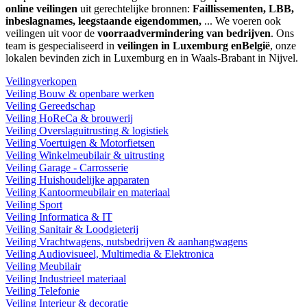
online veilingen
uit gerechtelijke bronnen:
Faillissementen, LBB,
inbeslagnames, leegstaande eigendommen,
... We voeren ook
veilingen uit voor de
voorraadvermindering van bedrijven
. Ons
team is gespecialiseerd in
veilingen in Luxemburg enBelgië
, onze
lokalen bevinden zich in Luxemburg en in Waals-Brabant in Nijvel.
Veilingverkopen
Veiling Bouw & openbare werken
Veiling Gereedschap
Veiling HoReCa & brouwerij
Veiling Overslaguitrusting & logistiek
Veiling Voertuigen & Motorfietsen
Veiling Winkelmeubilair & uitrusting
Veiling Garage - Carrosserie
Veiling Huishoudelijke apparaten
Veiling Kantoormeubilair en materiaal
Veiling Sport
Veiling Informatica & IT
Veiling Sanitair & Loodgieterij
Veiling Vrachtwagens, nutsbedrijven & aanhangwagens
Veiling Audiovisueel, Multimedia & Elektronica
Veiling Meubilair
Veiling Industrieel materiaal
Veiling Telefonie
Veiling Interieur & decoratie