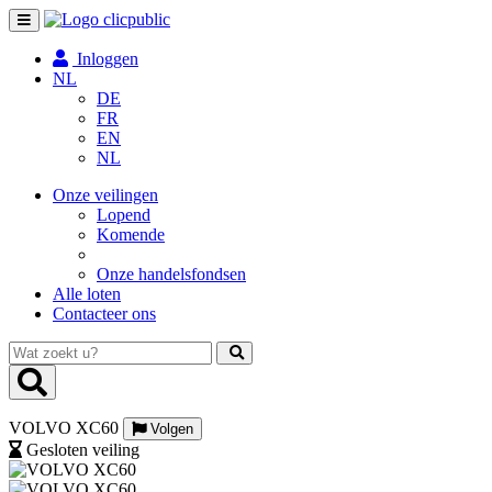
Toggle
navigation
Inloggen
NL
DE
FR
EN
NL
Onze veilingen
Lopend
Komende
Onze handelsfondsen
Alle loten
Contacteer ons
Wat
zoekt
u?
VOLVO XC60
Volgen
Gesloten veiling