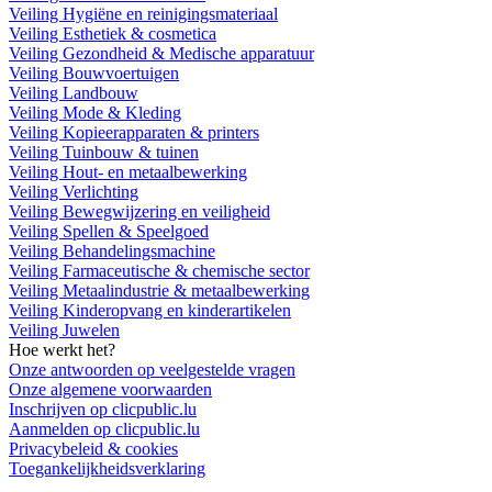
Veiling Hygiëne en reinigingsmateriaal
Veiling Esthetiek & cosmetica
Veiling Gezondheid & Medische apparatuur
Veiling Bouwvoertuigen
Veiling Landbouw
Veiling Mode & Kleding
Veiling Kopieerapparaten & printers
Veiling Tuinbouw & tuinen
Veiling Hout- en metaalbewerking
Veiling Verlichting
Veiling Bewegwijzering en veiligheid
Veiling Spellen & Speelgoed
Veiling Behandelingsmachine
Veiling Farmaceutische & chemische sector
Veiling Metaalindustrie & metaalbewerking
Veiling Kinderopvang en kinderartikelen
Veiling Juwelen
Hoe werkt het?
Onze antwoorden op veelgestelde vragen
Onze algemene voorwaarden
Inschrijven op clicpublic.lu
Aanmelden op clicpublic.lu
Privacybeleid & cookies
Toegankelijkheidsverklaring