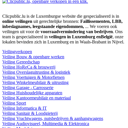
Clicpublic.lu is de Luxemburgse website die gespecialiseerd is in
online veilingen
uit gerechtelijke bronnen:
Faillissementen, LBB,
inbeslagnames, leegstaande eigendommen,
... We voeren ook
veilingen uit voor de
voorraadvermindering van bedrijven
. Ons
team is gespecialiseerd in
veilingen in Luxemburg enBelgië
, onze
lokalen bevinden zich in Luxemburg en in Waals-Brabant in Nijvel.
Veilingverkopen
Veiling Bouw & openbare werken
Veiling Gereedschap
Veiling HoReCa & brouwerij
Veiling Overslaguitrusting & logistiek
Veiling Voertuigen & Motorfietsen
Veiling Winkelmeubilair & uitrusting
Veiling Garage - Carrosserie
Veiling Huishoudelijke apparaten
Veiling Kantoormeubilair en materiaal
Veiling Sport
Veiling Informatica & IT
Veiling Sanitair & Loodgieterij
Veiling Vrachtwagens, nutsbedrijven & aanhangwagens
Veiling Audiovisueel, Multimedia & Elektronica