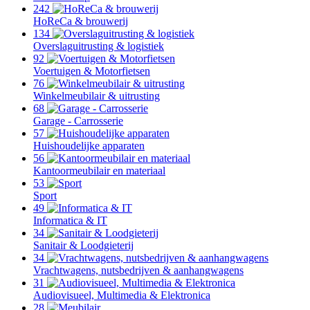
242
HoReCa & brouwerij
134
Overslaguitrusting & logistiek
92
Voertuigen & Motorfietsen
76
Winkelmeubilair & uitrusting
68
Garage - Carrosserie
57
Huishoudelijke apparaten
56
Kantoormeubilair en materiaal
53
Sport
49
Informatica & IT
34
Sanitair & Loodgieterij
34
Vrachtwagens, nutsbedrijven & aanhangwagens
31
Audiovisueel, Multimedia & Elektronica
28