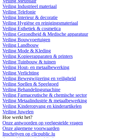
Veiling Meubilair
Veiling Industrieel materiaal
Veiling Telefonie
Veiling Interieur & decoratie
Veiling Hygiëne en reinigingsmateriaal
Veiling Esthetiek & cosmetica
Veiling Gezondheid & Medische apparatuur
Veiling Bouwvoertuigen
Veiling Landbouw
Veiling Mode & Kleding
Veiling Kopieerapparaten & printers
Veiling Tuinbouw & tuinen
Veiling Hout- en metaalbewerking
Veiling Verlichting
Veiling Bewegwijzering en veiligheid
Veiling Spellen & Speelgoed
Veiling Behandelingsmachine
Veiling Farmaceutische & chemische sector
Veiling Metaalindustrie & metaalbewerking
Veiling Kinderopvang en kinderartikelen
Veiling Juwelen
Hoe werkt het?
Onze antwoorden op veelgestelde vragen
Onze algemene voorwaarden
Inschrijven op clicpublic.lu