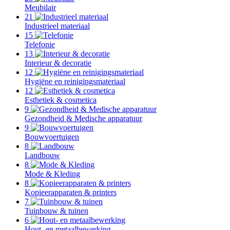
Meubilair
21
Industrieel materiaal
15
Telefonie
13
Interieur & decoratie
12
Hygiëne en reinigingsmateriaal
12
Esthetiek & cosmetica
9
Gezondheid & Medische apparatuur
9
Bouwvoertuigen
8
Landbouw
8
Mode & Kleding
8
Kopieerapparaten & printers
7
Tuinbouw & tuinen
6
Hout- en metaalbewerking