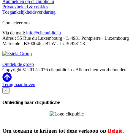
Aanmelden op clicpublic.lu
Privacybeleid & cookies
Toegankelijkheidsverklaring
Contacteer ons
Via de mail:
info@clicpublic.lu
Adres : 55 Rue du Luxembourg - L-4931 Pontpierre - Luxembourg
Matricule : B300046 - BTW : LU36958153
Clicpublic is een merk van de Estela-groep
Ontdek de groep
Copyright © 2012-2026 clicpublic.lu - Alle rechten voorbehouden.
Terug naar boven
×
Omleiding naar clicpublic.be
Om toegang te krijgen tot deze verkoop op
België
,