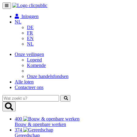
Toggle
navigation
Inloggen
NL
DE
FR
EN
NL
Onze veilingen
Lopend
Komende
Onze handelsfondsen
Alle loten
Contacteer ons
Wat
zoekt
u?
400
Bouw & openbare werken
374
Gereedschap