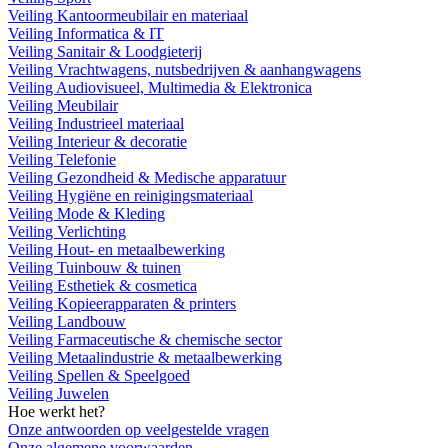
Veiling Kantoormeubilair en materiaal
Veiling Informatica & IT
Veiling Sanitair & Loodgieterij
Veiling Vrachtwagens, nutsbedrijven & aanhangwagens
Veiling Audiovisueel, Multimedia & Elektronica
Veiling Meubilair
Veiling Industrieel materiaal
Veiling Interieur & decoratie
Veiling Telefonie
Veiling Gezondheid & Medische apparatuur
Veiling Hygiëne en reinigingsmateriaal
Veiling Mode & Kleding
Veiling Verlichting
Veiling Hout- en metaalbewerking
Veiling Tuinbouw & tuinen
Veiling Esthetiek & cosmetica
Veiling Kopieerapparaten & printers
Veiling Landbouw
Veiling Farmaceutische & chemische sector
Veiling Metaalindustrie & metaalbewerking
Veiling Spellen & Speelgoed
Veiling Juwelen
Hoe werkt het?
Onze antwoorden op veelgestelde vragen
Onze algemene voorwaarden