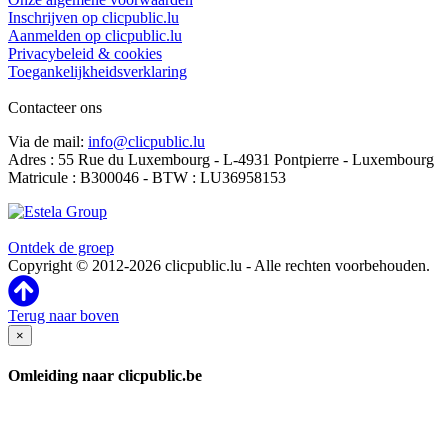
Inschrijven op clicpublic.lu
Aanmelden op clicpublic.lu
Privacybeleid & cookies
Toegankelijkheidsverklaring
Contacteer ons
Via de mail:
info@clicpublic.lu
Adres : 55 Rue du Luxembourg - L-4931 Pontpierre - Luxembourg
Matricule : B300046 - BTW : LU36958153
Clicpublic is een merk van de Estela-groep
Ontdek de groep
Copyright © 2012-2026 clicpublic.lu - Alle rechten voorbehouden.
Terug naar boven
×
Omleiding naar clicpublic.be