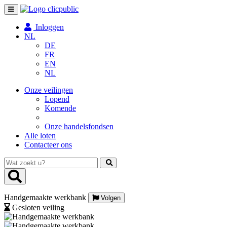
Toggle
navigation
Inloggen
NL
DE
FR
EN
NL
Onze veilingen
Lopend
Komende
Onze handelsfondsen
Alle loten
Contacteer ons
Wat
zoekt
u?
Handgemaakte werkbank
Volgen
Gesloten veiling