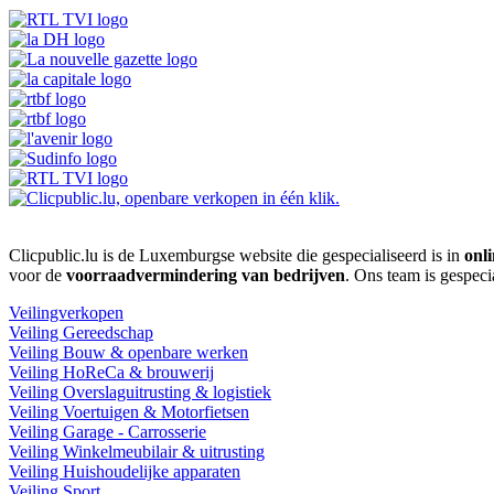
Clicpublic.lu is de Luxemburgse website die gespecialiseerd is in
onli
voor de
voorraadvermindering van bedrijven
. Ons team is gespeci
Veilingverkopen
Veiling Gereedschap
Veiling Bouw & openbare werken
Veiling HoReCa & brouwerij
Veiling Overslaguitrusting & logistiek
Veiling Voertuigen & Motorfietsen
Veiling Garage - Carrosserie
Veiling Winkelmeubilair & uitrusting
Veiling Huishoudelijke apparaten
Veiling Sport