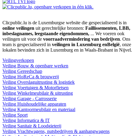
Clicpublic.lu is de Luxemburgse website die gespecialiseerd is in
online veilingen
uit gerechtelijke bronnen:
Faillissementen, LBB,
inbeslagnames, leegstaande eigendommen,
... We voeren ook
veilingen uit voor de
voorraadvermindering van bedrijven
. Ons
team is gespecialiseerd in
veilingen in Luxemburg enBelgië
, onze
lokalen bevinden zich in Luxemburg en in Waals-Brabant in Nijvel.
Veilingverkopen
Veiling Bouw & openbare werken
Veiling Gereedschap
Veiling HoReCa & brouwerij
Veiling Overslaguitrusting & logistiek
Veiling Voertuigen & Motorfietsen
Veiling Winkelmeubilair & uitrusting
Veiling Garage - Carrosserie
Veiling Huishoudelijke apparaten
Veiling Kantoormeubilair en materiaal
Veiling Sport
Veiling Informatica & IT
Veiling Sanitair & Loodgieterij
Veiling Vrachtwagens, nutsbedrijven & aanhangwagens