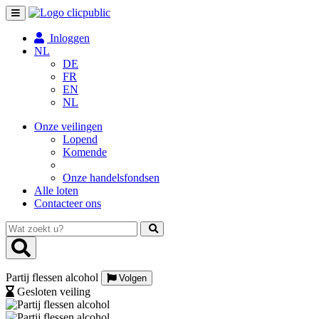
Toggle
navigation
Inloggen
NL
DE
FR
EN
NL
Onze veilingen
Lopend
Komende
Onze handelsfondsen
Alle loten
Contacteer ons
Wat
zoekt
u?
Partij flessen alcohol
Volgen
Gesloten veiling