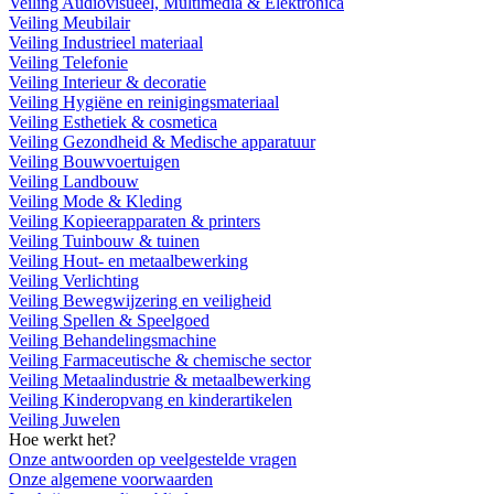
Veiling Audiovisueel, Multimedia & Elektronica
Veiling Meubilair
Veiling Industrieel materiaal
Veiling Telefonie
Veiling Interieur & decoratie
Veiling Hygiëne en reinigingsmateriaal
Veiling Esthetiek & cosmetica
Veiling Gezondheid & Medische apparatuur
Veiling Bouwvoertuigen
Veiling Landbouw
Veiling Mode & Kleding
Veiling Kopieerapparaten & printers
Veiling Tuinbouw & tuinen
Veiling Hout- en metaalbewerking
Veiling Verlichting
Veiling Bewegwijzering en veiligheid
Veiling Spellen & Speelgoed
Veiling Behandelingsmachine
Veiling Farmaceutische & chemische sector
Veiling Metaalindustrie & metaalbewerking
Veiling Kinderopvang en kinderartikelen
Veiling Juwelen
Hoe werkt het?
Onze antwoorden op veelgestelde vragen
Onze algemene voorwaarden