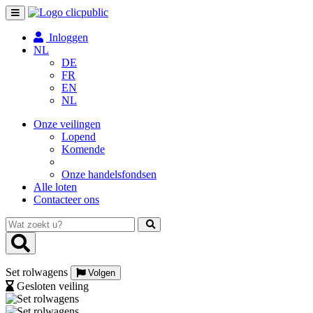
Toggle
navigation
Inloggen
NL
DE
FR
EN
NL
Onze veilingen
Lopend
Komende
Onze handelsfondsen
Alle loten
Contacteer ons
Wat
zoekt
u?
Set rolwagens
Volgen
Gesloten veiling