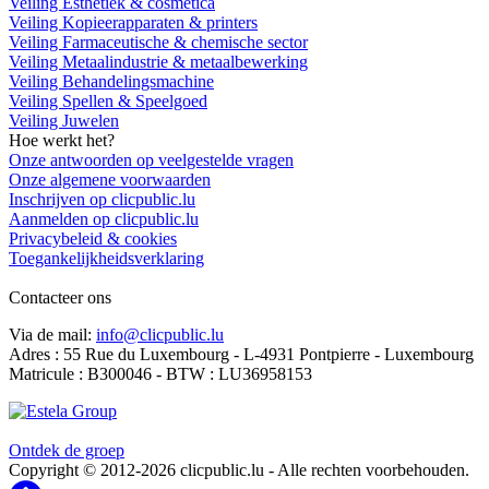
Veiling Esthetiek & cosmetica
Veiling Kopieerapparaten & printers
Veiling Farmaceutische & chemische sector
Veiling Metaalindustrie & metaalbewerking
Veiling Behandelingsmachine
Veiling Spellen & Speelgoed
Veiling Juwelen
Hoe werkt het?
Onze antwoorden op veelgestelde vragen
Onze algemene voorwaarden
Inschrijven op clicpublic.lu
Aanmelden op clicpublic.lu
Privacybeleid & cookies
Toegankelijkheidsverklaring
Contacteer ons
Via de mail:
info@clicpublic.lu
Adres : 55 Rue du Luxembourg - L-4931 Pontpierre - Luxembourg
Matricule : B300046 - BTW : LU36958153
Clicpublic is een merk van de Estela-groep
Ontdek de groep
Copyright © 2012-2026 clicpublic.lu - Alle rechten voorbehouden.