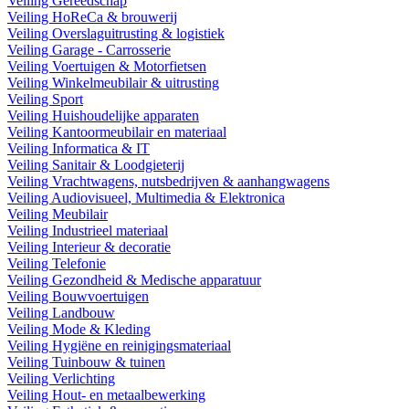
Veiling Gereedschap
Veiling HoReCa & brouwerij
Veiling Overslaguitrusting & logistiek
Veiling Garage - Carrosserie
Veiling Voertuigen & Motorfietsen
Veiling Winkelmeubilair & uitrusting
Veiling Sport
Veiling Huishoudelijke apparaten
Veiling Kantoormeubilair en materiaal
Veiling Informatica & IT
Veiling Sanitair & Loodgieterij
Veiling Vrachtwagens, nutsbedrijven & aanhangwagens
Veiling Audiovisueel, Multimedia & Elektronica
Veiling Meubilair
Veiling Industrieel materiaal
Veiling Interieur & decoratie
Veiling Telefonie
Veiling Gezondheid & Medische apparatuur
Veiling Bouwvoertuigen
Veiling Landbouw
Veiling Mode & Kleding
Veiling Hygiëne en reinigingsmateriaal
Veiling Tuinbouw & tuinen
Veiling Verlichting
Veiling Hout- en metaalbewerking