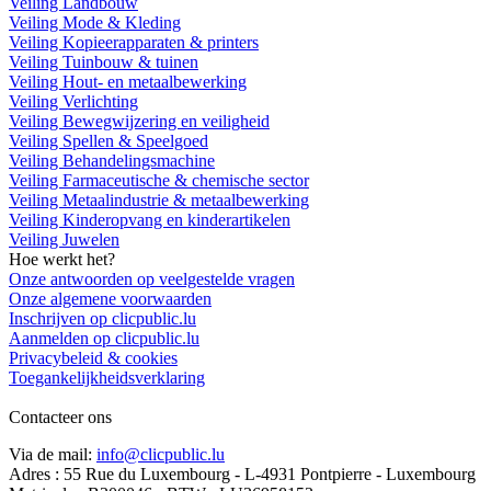
Veiling Landbouw
Veiling Mode & Kleding
Veiling Kopieerapparaten & printers
Veiling Tuinbouw & tuinen
Veiling Hout- en metaalbewerking
Veiling Verlichting
Veiling Bewegwijzering en veiligheid
Veiling Spellen & Speelgoed
Veiling Behandelingsmachine
Veiling Farmaceutische & chemische sector
Veiling Metaalindustrie & metaalbewerking
Veiling Kinderopvang en kinderartikelen
Veiling Juwelen
Hoe werkt het?
Onze antwoorden op veelgestelde vragen
Onze algemene voorwaarden
Inschrijven op clicpublic.lu
Aanmelden op clicpublic.lu
Privacybeleid & cookies
Toegankelijkheidsverklaring
Contacteer ons
Via de mail:
info@clicpublic.lu
Adres : 55 Rue du Luxembourg - L-4931 Pontpierre - Luxembourg