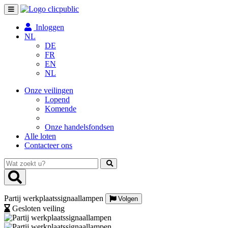
Toggle
navigation
Inloggen
NL
DE
FR
EN
NL
Onze veilingen
Lopend
Komende
Onze handelsfondsen
Alle loten
Contacteer ons
Wat
zoekt
u?
Partij werkplaatssignaallampen
Volgen
Gesloten veiling