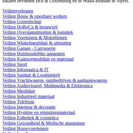
lokalen bevinden zich in Luxemburg en in Waals-Brabant in Nijvel.
Veilingverkopen
Veiling Bouw & openbare werken
Veiling Gereedschap
Veiling HoReCa & brouwerij
Veiling Overslaguitrusting & logistiek
Veiling Voertuigen & Motorfietsen
Veiling Winkelmeubilair & uitrusting
Veiling Garage - Carrosserie
Veiling Huishoudelijke apparaten
Veiling Kantoormeubilair en materiaal
Veiling Sport
Veiling Informatica & IT
Veiling Sanitair & Loodgieterij
Veiling Vrachtwagens, nutsbedrijven & aanhangwagens
Veiling Audiovisueel, Multimedia & Elektronica
Veiling Meubilair
Veiling Industrieel materiaal
Veiling Telefonie
Veiling Interieur & decoratie
Veiling Hygiëne en reinigingsmateriaal
Veiling Esthetiek & cosmetica
Veiling Gezondheid & Medische apparatuur
Veiling Bouwvoertuigen