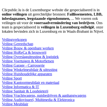
Clicpublic.lu is de Luxemburgse website die gespecialiseerd is in
online veilingen
uit gerechtelijke bronnen:
Faillissementen, LBB,
inbeslagnames, leegstaande eigendommen,
... We voeren ook
veilingen uit voor de
voorraadvermindering van bedrijven
. Ons
team is gespecialiseerd in
veilingen in Luxemburg enBelgië
, onze
lokalen bevinden zich in Luxemburg en in Waals-Brabant in Nijvel.
Veilingverkopen
Veiling Gereedschap
Veiling Bouw & openbare werken
Veiling HoReCa & brouwerij
Veiling Overslaguitrusting & logistiek
Veiling Voertuigen & Motorfietsen
Veiling Garage - Carrosserie
Veiling Winkelmeubilair & uitrusting
Veiling Huishoudelijke apparaten
Veiling Sport
Veiling Kantoormeubilair en materiaal
Veiling Informatica & IT
Veiling Sanitair & Loodgieterij
Veiling Vrachtwagens, nutsbedrijven & aanhangwagens
Veiling Audiovisueel, Multimedia & Elektronica
Veiling Meubilair