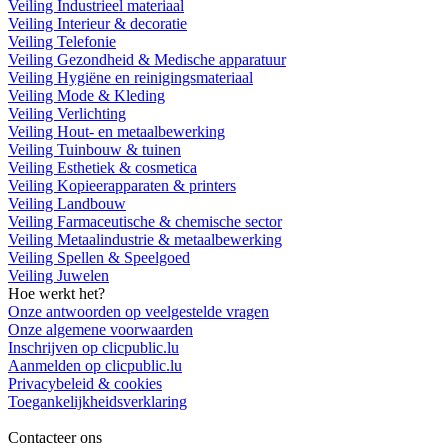
Veiling Industrieel materiaal
Veiling Interieur & decoratie
Veiling Telefonie
Veiling Gezondheid & Medische apparatuur
Veiling Hygiëne en reinigingsmateriaal
Veiling Mode & Kleding
Veiling Verlichting
Veiling Hout- en metaalbewerking
Veiling Tuinbouw & tuinen
Veiling Esthetiek & cosmetica
Veiling Kopieerapparaten & printers
Veiling Landbouw
Veiling Farmaceutische & chemische sector
Veiling Metaalindustrie & metaalbewerking
Veiling Spellen & Speelgoed
Veiling Juwelen
Hoe werkt het?
Onze antwoorden op veelgestelde vragen
Onze algemene voorwaarden
Inschrijven op clicpublic.lu
Aanmelden op clicpublic.lu
Privacybeleid & cookies
Toegankelijkheidsverklaring
Contacteer ons