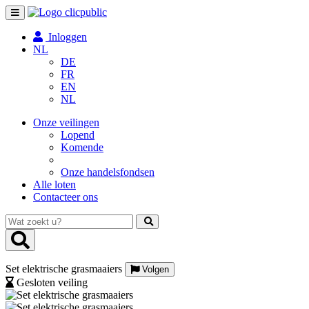
Toggle
navigation
Inloggen
NL
DE
FR
EN
NL
Onze veilingen
Lopend
Komende
Onze handelsfondsen
Alle loten
Contacteer ons
Wat
zoekt
u?
Set elektrische grasmaaiers
Volgen
Gesloten veiling