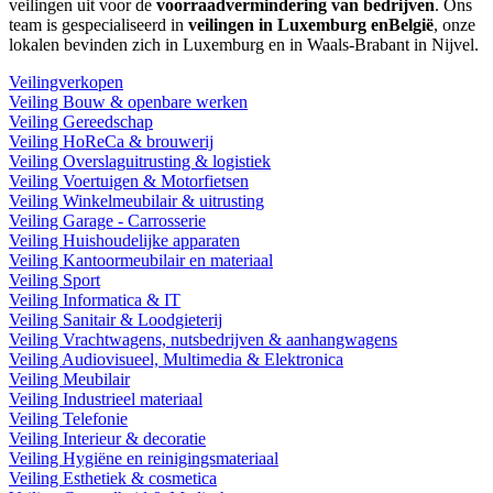
veilingen uit voor de
voorraadvermindering van bedrijven
. Ons
team is gespecialiseerd in
veilingen in Luxemburg enBelgië
, onze
lokalen bevinden zich in Luxemburg en in Waals-Brabant in Nijvel.
Veilingverkopen
Veiling Bouw & openbare werken
Veiling Gereedschap
Veiling HoReCa & brouwerij
Veiling Overslaguitrusting & logistiek
Veiling Voertuigen & Motorfietsen
Veiling Winkelmeubilair & uitrusting
Veiling Garage - Carrosserie
Veiling Huishoudelijke apparaten
Veiling Kantoormeubilair en materiaal
Veiling Sport
Veiling Informatica & IT
Veiling Sanitair & Loodgieterij
Veiling Vrachtwagens, nutsbedrijven & aanhangwagens
Veiling Audiovisueel, Multimedia & Elektronica
Veiling Meubilair
Veiling Industrieel materiaal
Veiling Telefonie
Veiling Interieur & decoratie
Veiling Hygiëne en reinigingsmateriaal
Veiling Esthetiek & cosmetica