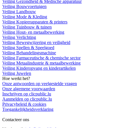
Veiling Gezondheid & Medische apparatuur
Veiling Bouwvoertuigen
Veiling Landbouw
Veiling Mode & Kleding
Veiling Kopieerapparaten & printers
Veiling Tuinbouw & tuinen
Veiling Hout- en metaalbewerking
Veiling Verlichting
Veiling Bewegwijzering en veiligheid
Veiling Spellen & Speelgoed
Veiling Behandelingsmachine
Veiling Farmaceutische & chemische sector
Veiling Metaalindustrie & metaalbewerking
Veiling Kinderopvang en kinderartikelen
Veiling Juwelen
Hoe werkt het?
Onze antwoorden op veelgestelde vragen
Onze algemene voorwaarden
Inschrijven op clicpublic.lu
Aanmelden op clicpublic.lu
Privacybeleid & cookies
Toegankelijkheidsverklaring
Contacteer ons