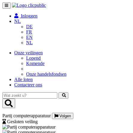
Toggle
navigation
Inloggen
NL
DE
FR
EN
NL
Onze veilingen
Lopend
Komende
Onze handelsfondsen
Alle loten
Contacteer ons
Wat
zoekt
u?
Partij computerapparatuur
Volgen
Gesloten veiling