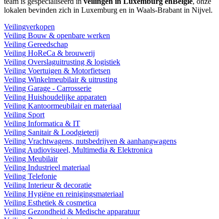
team is gespecialiseerd in
veilingen in Luxemburg enBelgië
, onze
lokalen bevinden zich in Luxemburg en in Waals-Brabant in Nijvel.
Veilingverkopen
Veiling Bouw & openbare werken
Veiling Gereedschap
Veiling HoReCa & brouwerij
Veiling Overslaguitrusting & logistiek
Veiling Voertuigen & Motorfietsen
Veiling Winkelmeubilair & uitrusting
Veiling Garage - Carrosserie
Veiling Huishoudelijke apparaten
Veiling Kantoormeubilair en materiaal
Veiling Sport
Veiling Informatica & IT
Veiling Sanitair & Loodgieterij
Veiling Vrachtwagens, nutsbedrijven & aanhangwagens
Veiling Audiovisueel, Multimedia & Elektronica
Veiling Meubilair
Veiling Industrieel materiaal
Veiling Telefonie
Veiling Interieur & decoratie
Veiling Hygiëne en reinigingsmateriaal
Veiling Esthetiek & cosmetica
Veiling Gezondheid & Medische apparatuur