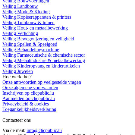
Veiling Bouwvoertuigen
Veiling Landbouw
Veiling Mode & Kleding
Veiling Kopieerapparaten & printers
Veiling Tuinbouw & tuinen
Veiling Hout- en metaalbewerking
Veiling Verlichting
Veiling Bewegwijzering en veiligheid
Veiling Spellen & Speelgoed
Veiling Behandelingsmachine
Veiling Farmaceutische & chemische sector
Veiling Metaalindustrie & metaalbewerking
Veiling Kinderopvang en kinderartikelen
Veiling Juwelen
Hoe werkt het?
Onze antwoorden op veelgestelde vragen
Onze algemene voorwaarden
Inschrijven op clicpublic.lu
Aanmelden op clicpublic.lu
Privacybeleid & cookies
Toegankelijkheidsverklaring
Contacteer ons
Via de mail:
info@clicpublic.lu