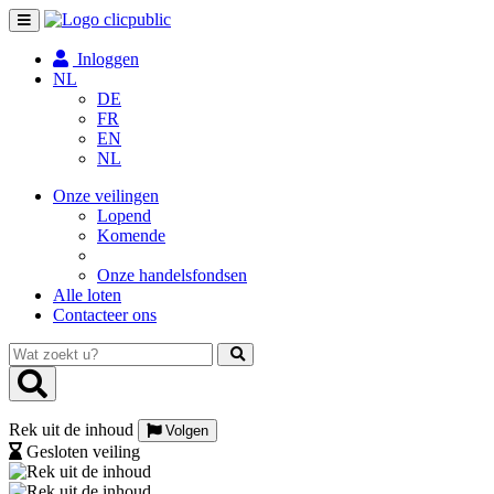
Toggle
navigation
Inloggen
NL
DE
FR
EN
NL
Onze veilingen
Lopend
Komende
Onze handelsfondsen
Alle loten
Contacteer ons
Wat
zoekt
u?
Rek uit de inhoud
Volgen
Gesloten veiling