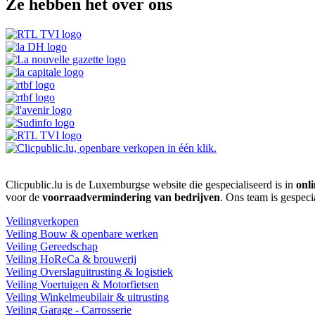
Ze hebben het over ons
Clicpublic.lu is de Luxemburgse website die gespecialiseerd is in
onli
voor de
voorraadvermindering van bedrijven
. Ons team is gespeci
Veilingverkopen
Veiling Bouw & openbare werken
Veiling Gereedschap
Veiling HoReCa & brouwerij
Veiling Overslaguitrusting & logistiek
Veiling Voertuigen & Motorfietsen
Veiling Winkelmeubilair & uitrusting
Veiling Garage - Carrosserie