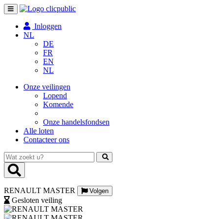
Toggle
navigation
Inloggen
NL
DE
FR
EN
NL
Onze veilingen
Lopend
Komende
Onze handelsfondsen
Alle loten
Contacteer ons
Wat
zoekt
u?
RENAULT MASTER
Volgen
Gesloten veiling