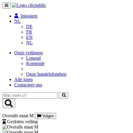
Toggle
navigation
Inloggen
NL
DE
FR
EN
NL
Onze veilingen
Lopend
Komende
Onze handelsfondsen
Alle loten
Contacteer ons
Wat
zoekt
u?
Overalls maat M
Volgen
Gesloten veiling