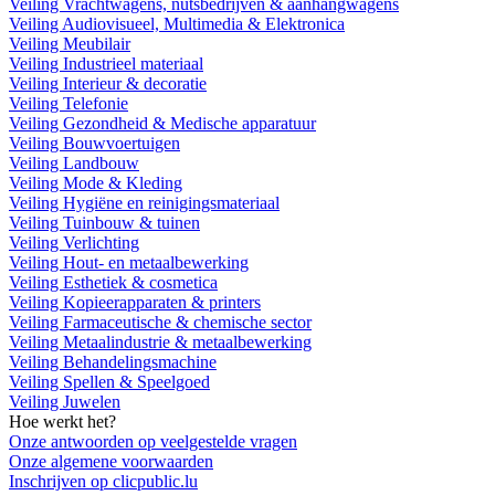
Veiling Vrachtwagens, nutsbedrijven & aanhangwagens
Veiling Audiovisueel, Multimedia & Elektronica
Veiling Meubilair
Veiling Industrieel materiaal
Veiling Interieur & decoratie
Veiling Telefonie
Veiling Gezondheid & Medische apparatuur
Veiling Bouwvoertuigen
Veiling Landbouw
Veiling Mode & Kleding
Veiling Hygiëne en reinigingsmateriaal
Veiling Tuinbouw & tuinen
Veiling Verlichting
Veiling Hout- en metaalbewerking
Veiling Esthetiek & cosmetica
Veiling Kopieerapparaten & printers
Veiling Farmaceutische & chemische sector
Veiling Metaalindustrie & metaalbewerking
Veiling Behandelingsmachine
Veiling Spellen & Speelgoed
Veiling Juwelen
Hoe werkt het?
Onze antwoorden op veelgestelde vragen
Onze algemene voorwaarden
Inschrijven op clicpublic.lu