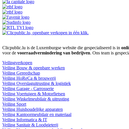
Clicpublic.lu is de Luxemburgse website die gespecialiseerd is in
onli
voor de
voorraadvermindering van bedrijven
. Ons team is gespeci
Veilingverkopen
Veiling Bouw & openbare werken
Veiling Gereedschap
Veiling HoReCa & brouwerij
Veiling Overslaguitrusting & logistiek
Veiling Garage - Carrosserie
Veiling Voertuigen & Motorfietsen
Veiling Winkelmeubilair & uitrusting
Veiling Sport
Veiling Huishoudelijke apparaten
Veiling Kantoormeubilair en materiaal
Veiling Informatica & IT
Veiling Sanitair & Loodgieterij