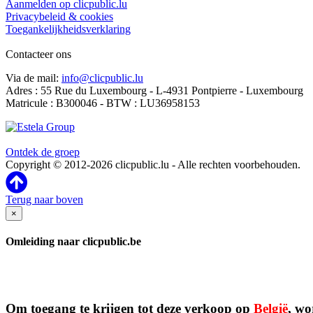
Aanmelden op clicpublic.lu
Privacybeleid & cookies
Toegankelijkheidsverklaring
Contacteer ons
Via de mail:
info@clicpublic.lu
Adres : 55 Rue du Luxembourg - L-4931 Pontpierre - Luxembourg
Matricule : B300046 - BTW : LU36958153
Clicpublic is een merk van de Estela-groep
Ontdek de groep
Copyright © 2012-2026 clicpublic.lu - Alle rechten voorbehouden.
Terug naar boven
×
Omleiding naar clicpublic.be
Om toegang te krijgen tot deze verkoop op
België
, wo