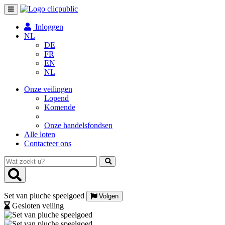
Toggle
navigation
Inloggen
NL
DE
FR
EN
NL
Onze veilingen
Lopend
Komende
Onze handelsfondsen
Alle loten
Contacteer ons
Wat
zoekt
u?
Set van pluche speelgoed
Volgen
Gesloten veiling