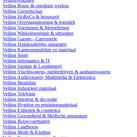
Veilingverkopen
Veiling Bouw & openbare werken
Veiling Gereedschap
Veiling HoReCa & brouwerij
Veiling Overslaguitrusting & logistiek
Veiling Voertuigen & Motorfietsen
Veiling Winkelmeubilair & uitrusting
Veiling Garage - Carrosserie
Veiling Huishoudelijke apparaten
Veiling Kantoormeubilair en materiaal
Veiling Sport
Veiling Informatica & IT
Veiling Sanitair & Loodgieterij
Veiling Vrachtwagens, nutsbedrijven & aanhangwagens
Veiling Audiovisueel, Multimedia & Elektronica
Veiling Meubilair
Veiling Industrieel materiaal
Veiling Telefonie
Veiling Interieur & decoratie
Veiling Hygiëne en reinigingsmateriaal
Veiling Esthetiek & cosmetica
Veiling Gezondheid & Medische apparatuur
Veiling Bouwvoertuigen
Veiling Landbouw
Veiling Mode & Kleding