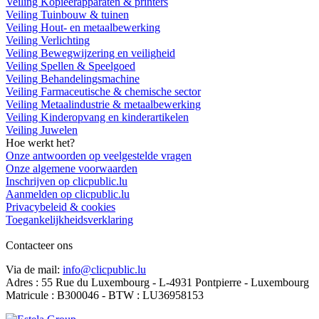
Veiling Kopieerapparaten & printers
Veiling Tuinbouw & tuinen
Veiling Hout- en metaalbewerking
Veiling Verlichting
Veiling Bewegwijzering en veiligheid
Veiling Spellen & Speelgoed
Veiling Behandelingsmachine
Veiling Farmaceutische & chemische sector
Veiling Metaalindustrie & metaalbewerking
Veiling Kinderopvang en kinderartikelen
Veiling Juwelen
Hoe werkt het?
Onze antwoorden op veelgestelde vragen
Onze algemene voorwaarden
Inschrijven op clicpublic.lu
Aanmelden op clicpublic.lu
Privacybeleid & cookies
Toegankelijkheidsverklaring
Contacteer ons
Via de mail:
info@clicpublic.lu
Adres : 55 Rue du Luxembourg - L-4931 Pontpierre - Luxembourg
Matricule : B300046 - BTW : LU36958153