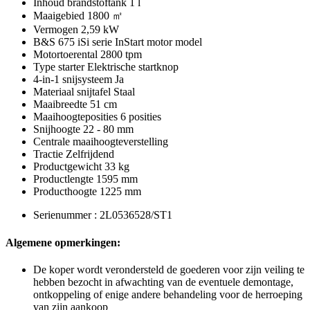
Inhoud brandstoftank 1 l
Maaigebied 1800 ㎡
Vermogen 2,59 kW
B&S 675 iSi serie InStart motor model
Motortoerental 2800 tpm
Type starter Elektrische startknop
4-in-1 snijsysteem Ja
Materiaal snijtafel Staal
Maaibreedte 51 cm
Maaihoogteposities 6 posities
Snijhoogte 22 - 80 mm
Centrale maaihoogteverstelling
Tractie Zelfrijdend
Productgewicht 33 kg
Productlengte 1595 mm
Producthoogte 1225 mm
Serienummer : 2L0536528/ST1
Algemene opmerkingen:
De koper wordt verondersteld de goederen voor zijn veiling te
hebben bezocht in afwachting van de eventuele demontage,
ontkoppeling of enige andere behandeling voor de herroeping
van zijn aankoop