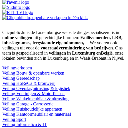
Clicpublic.lu is de Luxemburgse website die gespecialiseerd is in
online veilingen
uit gerechtelijke bronnen:
Faillissementen, LBB,
inbeslagnames, leegstaande eigendommen,
... We voeren ook
veilingen uit voor de
voorraadvermindering van bedrijven
. Ons
team is gespecialiseerd in
veilingen in Luxemburg enBelgië
, onze
lokalen bevinden zich in Luxemburg en in Waals-Brabant in Nijvel.
Veilingverkopen
Veiling Bouw & openbare werken
Veiling Gereedschap
Veiling HoReCa & brouwerij
Veiling Overslaguitrusting & logistiek
Veiling Voertuigen & Motorfietsen
Veiling Winkelmeubilair & uitrusting
Veiling Garage - Carrosserie
Veiling Huishoudelijke apparaten
Veiling Kantoormeubilair en materiaal
Veiling Sport
Veiling Informatica & IT