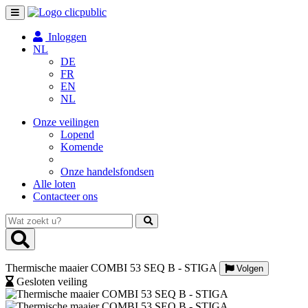
Toggle
navigation
Inloggen
NL
DE
FR
EN
NL
Onze veilingen
Lopend
Komende
Onze handelsfondsen
Alle loten
Contacteer ons
Wat
zoekt
u?
Thermische maaier COMBI 53 SEQ B - STIGA
Volgen
Gesloten veiling