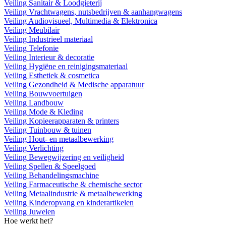
Veiling Sanitair & Loodgieterij
Veiling Vrachtwagens, nutsbedrijven & aanhangwagens
Veiling Audiovisueel, Multimedia & Elektronica
Veiling Meubilair
Veiling Industrieel materiaal
Veiling Telefonie
Veiling Interieur & decoratie
Veiling Hygiëne en reinigingsmateriaal
Veiling Esthetiek & cosmetica
Veiling Gezondheid & Medische apparatuur
Veiling Bouwvoertuigen
Veiling Landbouw
Veiling Mode & Kleding
Veiling Kopieerapparaten & printers
Veiling Tuinbouw & tuinen
Veiling Hout- en metaalbewerking
Veiling Verlichting
Veiling Bewegwijzering en veiligheid
Veiling Spellen & Speelgoed
Veiling Behandelingsmachine
Veiling Farmaceutische & chemische sector
Veiling Metaalindustrie & metaalbewerking
Veiling Kinderopvang en kinderartikelen
Veiling Juwelen
Hoe werkt het?