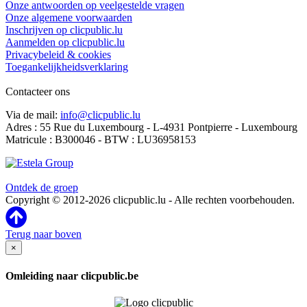
Onze antwoorden op veelgestelde vragen
Onze algemene voorwaarden
Inschrijven op clicpublic.lu
Aanmelden op clicpublic.lu
Privacybeleid & cookies
Toegankelijkheidsverklaring
Contacteer ons
Via de mail:
info@clicpublic.lu
Adres : 55 Rue du Luxembourg - L-4931 Pontpierre - Luxembourg
Matricule : B300046 - BTW : LU36958153
Clicpublic is een merk van de Estela-groep
Ontdek de groep
Copyright © 2012-2026 clicpublic.lu - Alle rechten voorbehouden.
Terug naar boven
×
Omleiding naar clicpublic.be